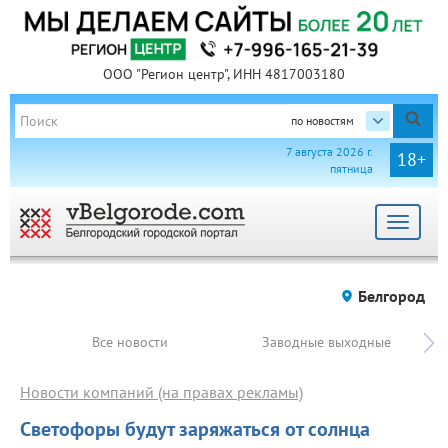
ООО "Регион центр", ИНН 4817003180
по новостям
7 августа 2026 г.
18+
пятница
Toggle
navigat
Белгород
Все новости
Заводные выходные
Новости компаний (на правах рекламы)
Светофоры будут заряжаться от солнца