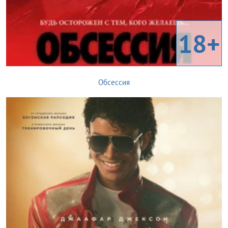
18+
Обсессия