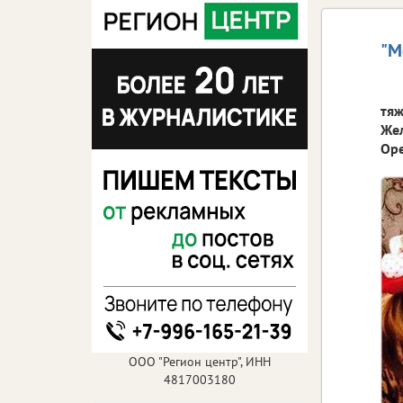
"М
тяж
Жел
Оре
ООО "Регион центр", ИНН
4817003180