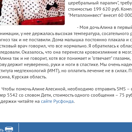
церебральный паралич", требу
стоимостью 199 620 руб. Ком
"Металлоинвест" внесет 60 000
- Моя дочь Алина в первы
нимации, у нее держалась высокая температура, сосательного 
гноз так и не поставили. Дома малышка постоянно плакала и 
стковый врач говорил, что все нормально. Я обратилась к обла
ледовали. Оказалось, что она перенесла кровоизлияние в мозг.
Алина так и не говорит, хотя все понимает и "отвечает" глазами, 
ову держит неуверенно, руки и ноги в спастике. Мы очень над
титута медтехнологий (ИМТ), но оплатить лечение не в силах. П
сина, Курская область.
Чтобы помочь Алине Алесиной, необходимо отправить SMS –
ер 5542 со словом Дети, стоимость одного сообщения – 75 ру
держки читайте на
сайте Русфонда
.
ть