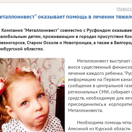
Новост
еталлоинвест" оказывает помощь в лечении тяже
Компания "Металлоинвест" совместно с Русфондом оказыва
елобольным детям, проживающим в городах присутствия Комп
езногорске, Старом Осколе и Новотроицке, а также в Белгоро
нбургской областях.
Металлоинвест выступает
внося существенный финансов
лечения каждого ребенка. "Ру
информацию на Первом канале
сообщения в центральной газе
региональных СМИ, собирает 
средств, необходимую для леч
присоединились и корпорат
Металлоинвеста.
Необходима помощь четы
Алесиной из Курской области.