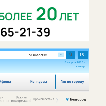
18+
по новостям
6 августа 2026 г.
четверг
Афиша
Конкурсы
Гид по городу
Новости
ши
Важная
Происшествия
Здоровье
Белгород
Ку
компаний (на
риятия
информация!
правах
рекламы)