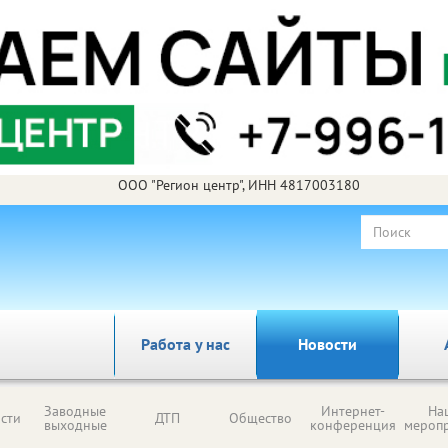
ООО "Регион центр", ИНН 4817003180
Работа у нас
Новости
Заводные
Интернет-
На
сти
ДТП
Общество
выходные
конференция
мероп