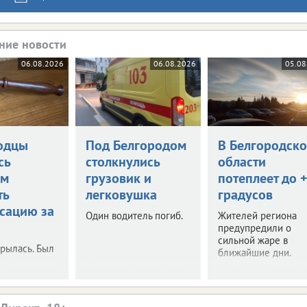
ние новости
06.08.2026
06.08.2026
05.08
одцы
Под Белгородом
В Белгородск
сь
столкнулись
области
ом
грузовик и
потеплеет до 
ть
легковушка
градусов
сацию за
Один водитель погиб.
Жителей региона
предупредили о
сильной жаре в
рылась. Был
ближайшие дни.