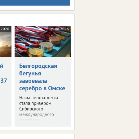
.2026
05.08.2026
ой
Белгородская
бегунья
+37
завоевала
серебро в Омске
Наша легкоатлетка
стала призером
Сибирского
международного
марафона.