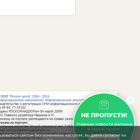
 ООО
"Регион центр" 2004 - 2026
нформационное наполнение: Информационное агентство vRossii.ru
видетельство о регистрации СМИ информационного агентства vRossii.ru
А № ФС 77‑35502
ыдано РОСКОМНАДЗОРом 04 марта 2009г.
НЕ ПРОПУСТИ!
 О. Главного редактора Нарыков А. Н.
аннеры на портале размещаются на правах рекламы.
еклама на портале:
Главные новости региона
екламное агентство "Умный маркетинг" тел. 7-910-267-70-40,
в вашей почте!
mail: umnyy.marketing@yandex.ru
тдельные публикации могут содержать информацию, не предназначенную
зоваться сайтом без изменения настроек, вы даете согласие на
ля пользователей до 18 лет.
ПОДПИСАТЬСЯ