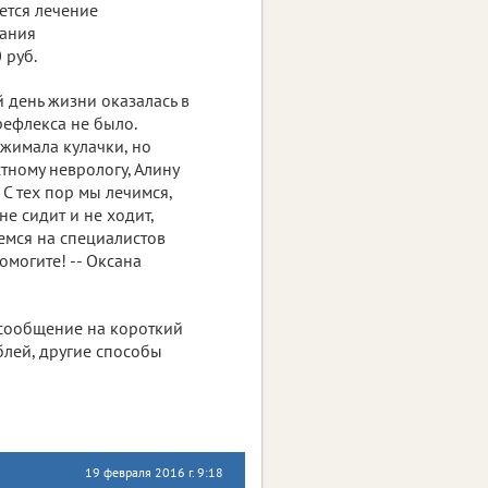
ется лечение
пания
 руб.
й день жизни оказалась в
рефлекса не было.
сжимала кулачки, но
стному неврологу, Алину
 С тех пор мы лечимся,
не сидит и не ходит,
еемся на специалистов
омогите! -- Оксана
 сообщение на короткий
блей, другие способы
19 февраля 2016 г. 9:18