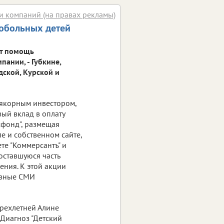
и компаний (на правах рекламы)
лобольных детей
ет помощь
ании, - Губкине,
дской, Курской и
 якорным инвестором,
ый вклад в оплату
сфонд", размещая
 и собственном сайте,
те "Коммерсантъ" и
оставшуюся часть
ения. К этой акции
ивные СМИ
рехлетней Алине
 Диагноз "Детский