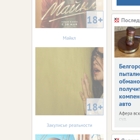
18+
Послед
Майкл
Белгор
пытали
обман
получи
компен
авто
18+
Афера вск
суд.
Закулисье реальности