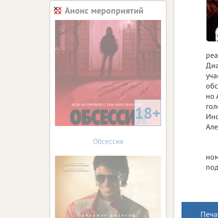
Анонс мероприятий
реа
Диа
уча
обс
но 
гол
18+
Инс
Але
Обсессия
ном
под
Печа