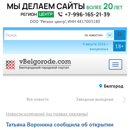
ООО "Регион центр", ИНН 4817003180
по новостям
9 августа 2026 г.
18+
воскресенье
Toggle
navigat
Белгород
Все новости
Заводные выходные
Новости компаний (на правах рекламы)
Татьяна Воронина сообщила об открытии