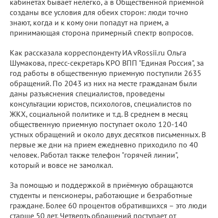
кабинетах бывает нелегко, а в Общественной приемной
созданы все условия для обеих сторон: люди точно
знают, когда и к кому они попадут на прием, а
принимающая сторона примерный спектр вопросов.
Как рассказала корреспонденту ИА vRossii.ru Ольга
Шумакова, пресс-секретарь КРО ВПП "Единая Россия", за
год работы в общественную приемную поступили 2635
обращений. По 2043 из них на месте гражданам были
даны разъяснения специалистов, проведены
консультации юристов, психологов, специалистов по
ЖКХ, социальной политике и т.д. В среднем в месяц
общественную приемную поступает около 120-140
устных обращений и около двух десятков письменных. В
первые же дни на прием ежедневно приходило по 40
человек. Работал также телефон "горячей линии",
который и вовсе не замолкал.
За помощью и поддержкой в приёмную обращаются
студенты и пенсионеры, работающие и безработные
граждане. Более 60 процентов обратившихся – это люди
старше 50 лет. Четверть обращений поступает от