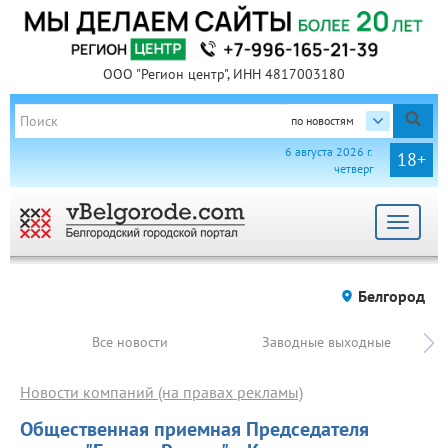
ООО "Регион центр", ИНН 4817003180
по новостям
6 августа 2026 г.
18+
четверг
Toggle
navigat
Белгород
Все новости
Заводные выходные
Новости компаний (на правах рекламы)
Общественная приемная Председателя