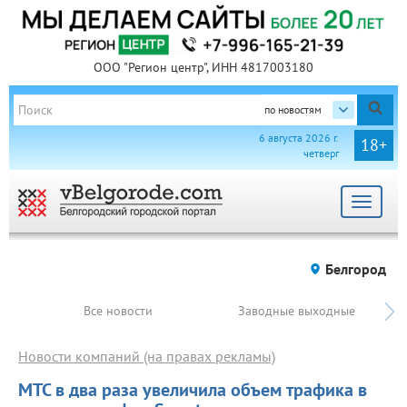
ООО "Регион центр", ИНН 4817003180
по новостям
6 августа 2026 г.
18+
четверг
Toggle
navigat
Белгород
Все новости
Заводные выходные
Новости компаний (на правах рекламы)
МТС в два раза увеличила объем трафика в