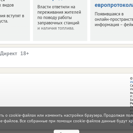
европротокол
х видов
Власти ответили на
переживания жителей
Появившаяся в
ия вступят в
по поводу работы
онлайн-пространст
уста.
заправочных станций
информация – фейк
и наличия топлива.
.Директ
©
И
С
И
в
И.
Б
Р
Р
e
О
ать о cookie-файлах или изменить настройки браузера. Продолжая поль
д
ie-файлов. Все собранные при помощи cookie-файлов данные будут хр
П
П