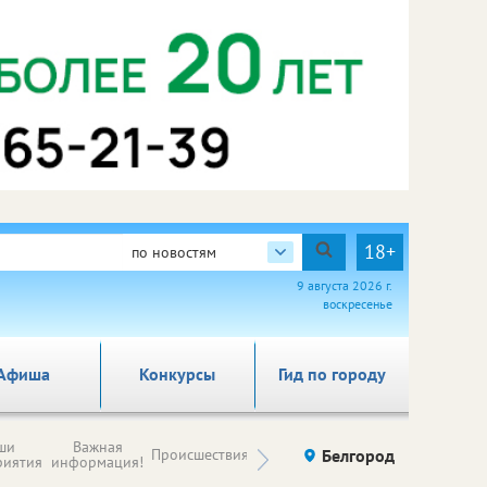
18+
по новостям
9 августа 2026 г.
воскресенье
Афиша
Конкурсы
Гид по городу
Новости
ши
Важная
Происшествия
Здоровье
Белгород
Ку
компаний (на
риятия
информация!
правах
рекламы)