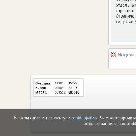
отдельны
горючего.
Ограничен
силу с авг
Яндекс
На этом сайте мы используем
cookie-файлы
. Вы можете прочит
использование ваших cook