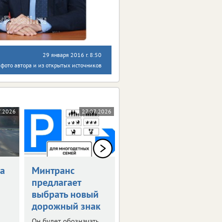
29 января 2016 г. 8:50
фото автора и из открытых источников
7.2026
27.07.2026
23.07.2026
а
Минтранс
Возобновлена
предлагает
выплата
выбрать новый
компенсаций за
дорожный знак
поврежденные
авто
Он будет обозначать