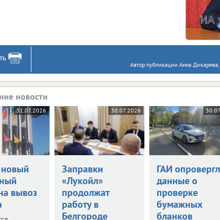
ть
Автор публикации Анна Дикарева, 
ние новости
31.07.2026
30.07.2026
30.0
 новый
Заправки
ГАИ опровергл
нный
«Лукойл»
данные о
на вывоз
продолжат
проверке
а
работу в
бумажных
Белгороде
бланков
тся