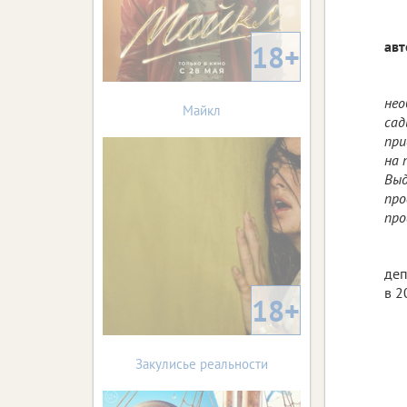
авт
18+
нео
Майкл
сад
при
на 
Выд
про
про
деп
в 2
18+
Закулисье реальности