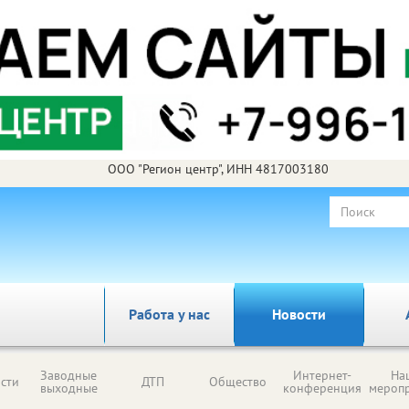
ООО "Регион центр", ИНН 4817003180
Работа у нас
Новости
Заводные
Интернет-
На
сти
ДТП
Общество
выходные
конференция
мероп