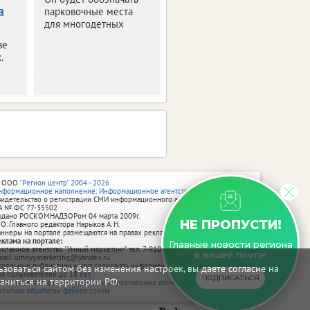
а
парковочные места
Ранее их
для многодетных
приостановили из-за
отсутствия средств.
ве
.
 ООО
"Регион центр" 2004 - 2026
нформационное наполнение: Информационное агентство vRossii.ru
видетельство о регистрации СМИ информационного агентства vRossii.ru
А № ФС 77‑35502
ыдано РОСКОМНАДЗОРом 04 марта 2009г.
НЕ ПРОПУСТИ!
 О. Главного редактора Нарыков А. Н.
аннеры на портале размещаются на правах рекламы.
еклама на портале:
Главные новости региона
екламное агентство "Умный маркетинг" тел. 7-910-267-70-40,
в вашей почте!
mail: umnyy.marketing@yandex.ru
тдельные публикации могут содержать информацию, не предназначенную
зоваться сайтом без изменения настроек, вы даете согласие на
ля пользователей до 18 лет.
ПОДПИСАТЬСЯ
аниться на территории РФ.
олитика в отношении обработки персональных данных
олитика обработки файлов cookie