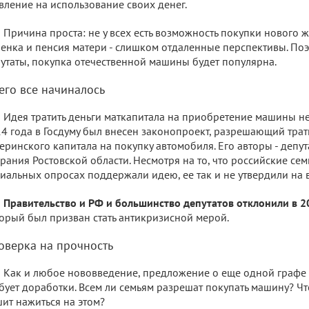
вление на использование своих денег.
Причина проста: не у всех есть возможность покупки нового ж
енка и пенсия матери - слишком отдаленные перспективы. Поэт
утаты, покупка отечественной машины будет популярна.
чего все начиналось
Идея тратить деньги маткапитала на приобретение машины не 
4 года в Госдуму был внесен законопроект, разрешающий трат
еринского капитала на покупку автомобиля. Его авторы - депу
рания Ростовской области. Несмотря на то, что российские се
иальных опросах поддержали идею, ее так и не утвердили на 
Правительство и РФ и большинство депутатов отклонили в 20
орый был призван стать антикризисной мерой.
оверка на прочность
Как и любое нововведение, предложение о еще одной графе 
бует доработки. Всем ли семьям разрешат покупать машину? Что
ит нажиться на этом?