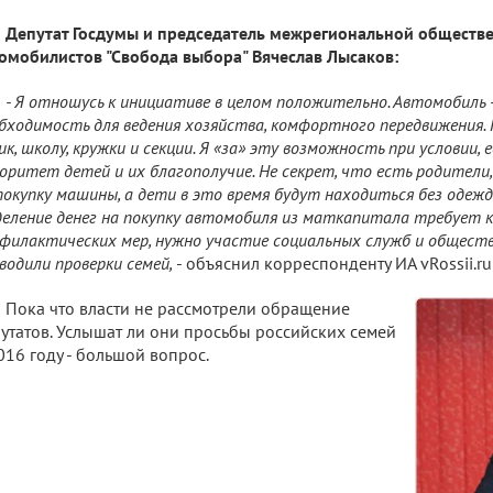
Депутат Госдумы и председатель межрегиональной обществ
омобилистов "Свобода выбора" Вячеслав Лысаков:
- Я отношусь к инициативе в целом положительно. Автомобиль -
бходимость для ведения хозяйства, комфортного передвижения. 
ик, школу, кружки и секции. Я «за» эту возможность при условии, 
оритет детей и их благополучие. Не секрет, что есть родители
покупку машины, а дети в это время будут находиться без одежд
еление денег на покупку автомобиля из маткапитала требует 
филактических мер, нужно участие социальных служб и общест
водили проверки семей,
- объяснил корреспонденту ИА vRossii.ru 
Пока что власти не рассмотрели обращение
утатов. Услышат ли они просьбы российских семей
016 году - большой вопрос.