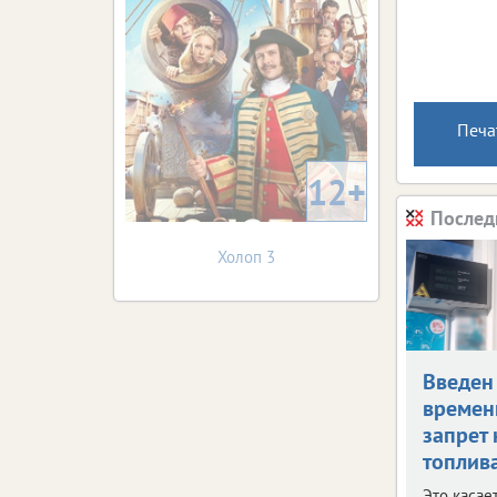
Печа
12+
Послед
Холоп 3
Введен
време
запрет 
топлив
Это касае