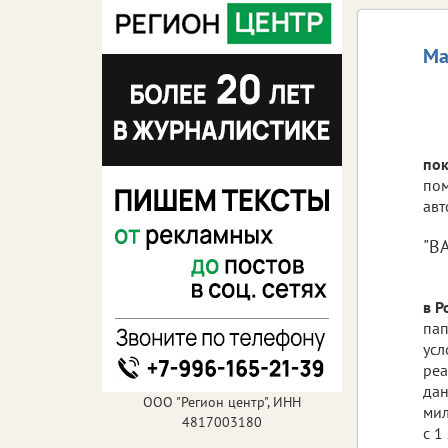
Ма
пок
пом
авт
"В
в Р
пап
усл
реа
дан
ООО "Регион центр", ИНН
мил
4817003180
с 1