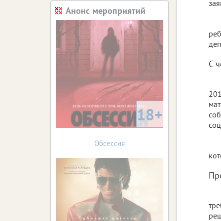
зая
Анонс мероприятий
реб
деп
С 
201
мат
18+
соб
соц
Обсессия
кот
Пр
тре
реш