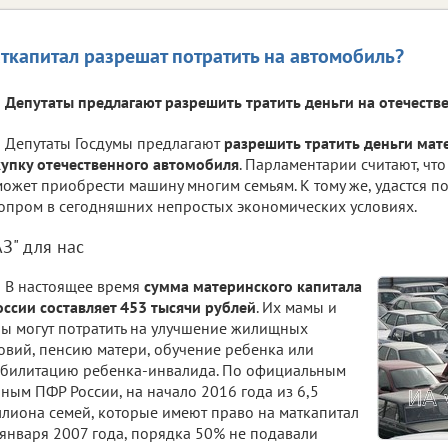
ткапитал разрешат потратить на автомобиль?
Депутаты предлагают разрешить тратить деньги на отечеств
Депутаты Госдумы предлагают
разрешить тратить деньги мат
упку отечественного автомобиля
. Парламентарии считают, чт
ожет приобрести машину многим семьям. К тому же, удастся п
опром в сегодняшних непростых экономических условиях.
АЗ" для нас
В настоящее время
сумма материнского капитала
оссии составляет 453 тысячи рублей
. Их мамы и
ы могут потратить на улучшение жилищных
овий, пенсию матери, обучение ребенка или
билитацию ребенка-инвалида. По официальным
ным ПФР России, на начало 2016 года из 6,5
лиона семей, которые имеют право на маткапитал
 января 2007 года, порядка 50% не подавали