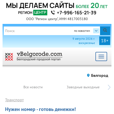
ООО "Регион центр", ИНН 4817003180
по новостям
9 августа 2026 г.
18+
воскресенье
Toggle
navigat
Белгород
Все новости
Заводные выходные
Транспорт
Нужен номер - готовь денежки!