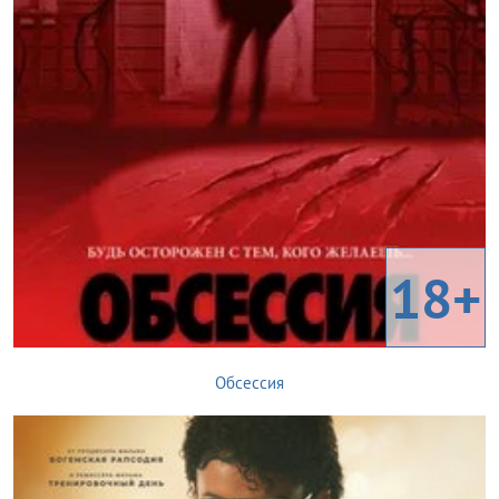
18+
Обсессия