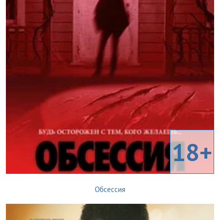
18+
Обсессия