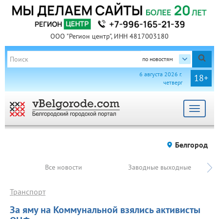
ООО "Регион центр", ИНН 4817003180
по новостям
6 августа 2026 г.
18+
четверг
Toggle
navigat
Белгород
Все новости
Заводные выходные
Транспорт
За яму на Коммунальной взялись активисты