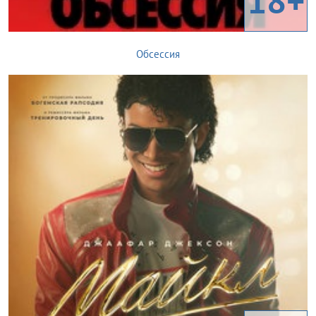
18+
Обсессия