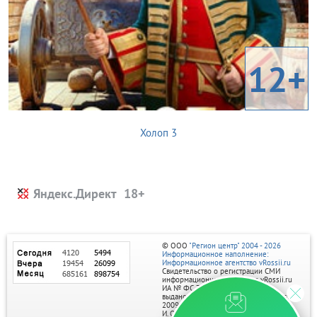
12+
Холоп 3
Яндекс.Директ
© ООО
"Регион центр" 2004 - 2026
Информационное наполнение:
Информационное агентство vRossii.ru
Свидетельство о регистрации СМИ
информационного агентства vRossii.ru
ИА № ФС 77‑35502
выдано РОСКОМНАДЗОРом 04 марта
2009г.
И. О. Главного редактора Нарыков А. Н.