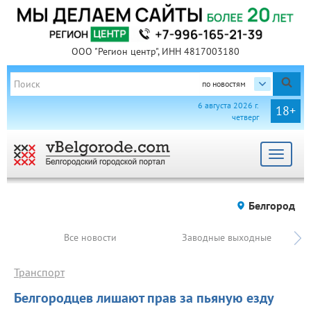
ООО "Регион центр", ИНН 4817003180
по новостям
6 августа 2026 г.
18+
четверг
Toggle
navigat
Белгород
Все новости
Заводные выходные
Транспорт
Белгородцев лишают прав за пьяную езду