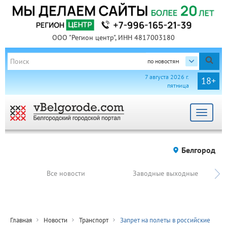
ООО "Регион центр", ИНН 4817003180
по новостям
7 августа 2026 г.
18+
пятница
Toggle
navigat
Белгород
Все новости
Заводные выходные
Главная
Новости
Транспорт
Запрет на полеты в российские