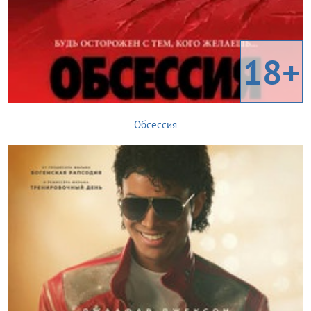
18+
Обсессия