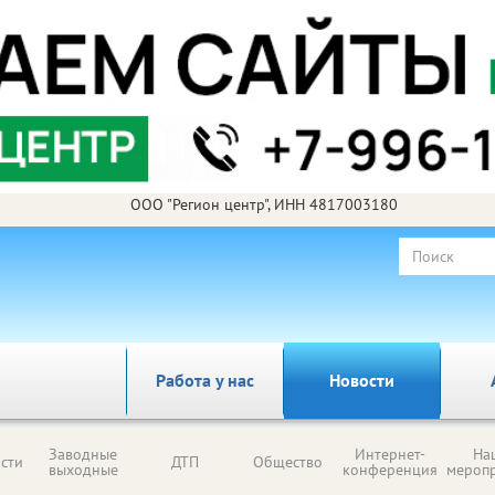
ООО "Регион центр", ИНН 4817003180
Работа у нас
Новости
Заводные
Интернет-
На
сти
ДТП
Общество
выходные
конференция
мероп