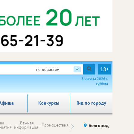
18+
по новостям
8 августа 2026 г.
суббота
Афиша
Конкурсы
Гид по городу
Новости
ши
Важная
Происшествия
Здоровье
Белгород
Ку
компаний (на
риятия
информация!
правах
рекламы)