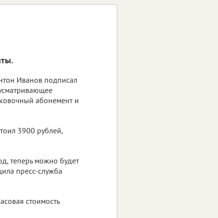
ты.
нтон Иванов подписал
дусматривающее
рковочный абонемент и
стоил 3900 рублей,
од, теперь можно будет
бщила пресс-служба
асовая стоимость