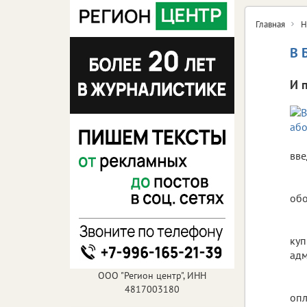
Главная
Н
В 
И 
вве
обо
куп
адм
ООО "Регион центр", ИНН
4817003180
опл