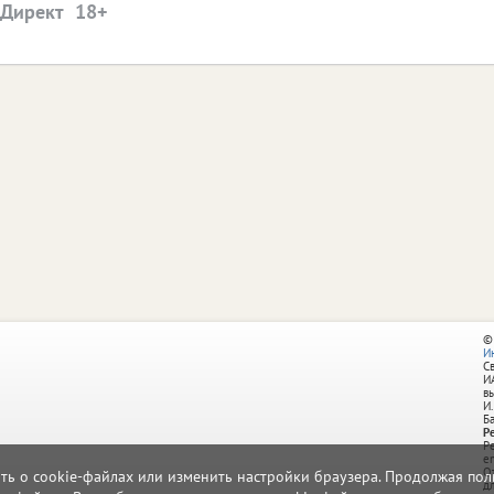
.Директ
©
И
С
И
в
И.
Б
Р
Р
e
О
ать о cookie-файлах или изменить настройки браузера. Продолжая поль
д