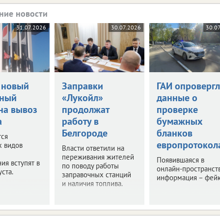
ние новости
31.07.2026
30.07.2026
30.0
 новый
Заправки
ГАИ опровергл
нный
«Лукойл»
данные о
на вывоз
продолжат
проверке
а
работу в
бумажных
Белгороде
бланков
тся
европротокол
х видов
Власти ответили на
переживания жителей
Появившаяся в
ия вступят в
по поводу работы
онлайн-пространст
уста.
заправочных станций
информация – фейк
и наличия топлива.