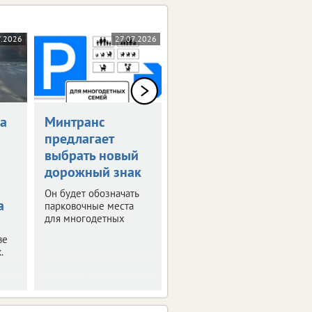
7.2026
27.07.2026
23.07.2026
а
Минтранс
Возобновлена
предлагает
выплата
выбрать новый
компенсаций за
дорожный знак
поврежденные
авто
Он будет обозначать
а
парковочные места
Ранее их
для многодетных
приостановили из-за
отсутствия средств.
ве
.