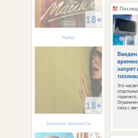
Послед
18+
Майкл
Введен
време
запрет 
топлив
Это касае
отдельны
горючего.
18+
Ограничен
силу с авг
Закулисье реальности