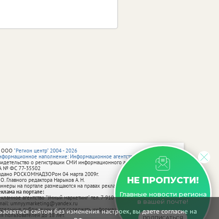
 ООО
"Регион центр" 2004 - 2026
нформационное наполнение: Информационное агентство vRossii.ru
видетельство о регистрации СМИ информационного агентства vRossii.ru
А № ФС 77‑35502
ыдано РОСКОМНАДЗОРом 04 марта 2009г.
НЕ ПРОПУСТИ!
 О. Главного редактора Нарыков А. Н.
аннеры на портале размещаются на правах рекламы.
еклама на портале:
Главные новости региона
екламное агентство "Умный маркетинг" тел. 7-910-267-70-40,
в вашей почте!
mail: umnyy.marketing@yandex.ru
тдельные публикации могут содержать информацию, не предназначенную
зоваться сайтом без изменения настроек, вы даете согласие на
ля пользователей до 18 лет.
ПОДПИСАТЬСЯ