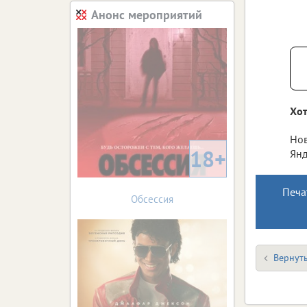
Анонс мероприятий
Хот
Нов
18+
Янд
Печа
Обсессия
Вернуть