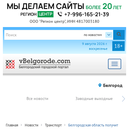
ООО "Регион центр", ИНН 4817003180
по новостям
9 августа 2026 г.
18+
воскресенье
Toggle
navigat
Белгород
Все новости
Заводные выходные
Главная
Новости
Транспорт
Белгородская область получит