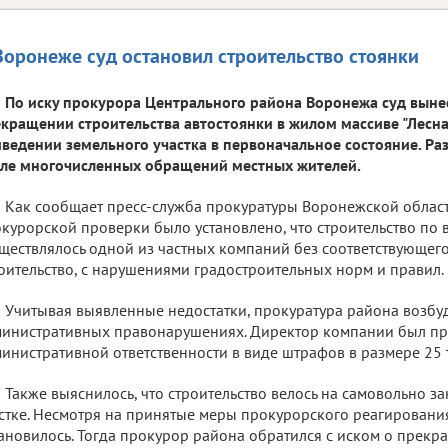
Воронеже суд остановил строительство стоянки
По иску прокурора Центрального района Воронежа суд выне
кращении строительства автостоянки в жилом массиве "Лесна
ведении земельного участка в первоначальное состояние. Ра
ле многочисленных обращений местных жителей.
Как сообщает пресс-служба прокуратуры Воронежской област
курорской проверки было установлено, что строительство по
ществлялось одной из частных компаний без соответствующег
оительство, с нарушениями градостроительных норм и правил.
Учитывая выявленные недостатки, прокуратура района возбу
инистративных правонарушениях. Директор компании был пр
инистративной ответственности в виде штрафов в размере 25 
Также выяснилось, что строительство велось на самовольно з
стке. Несмотря на принятые меры прокурорского реагирования
ановилось. Тогда прокурор района обратился с иском о прек