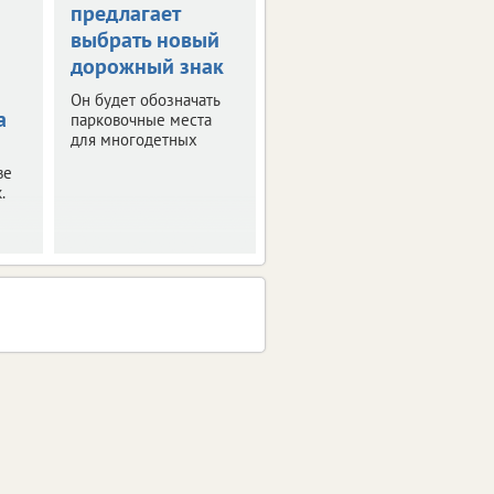
предлагает
выплата
выбрать новый
компенсаций за
дорожный знак
поврежденные
авто
Он будет обозначать
а
парковочные места
Ранее их
для многодетных
приостановили из-за
отсутствия средств.
ве
.