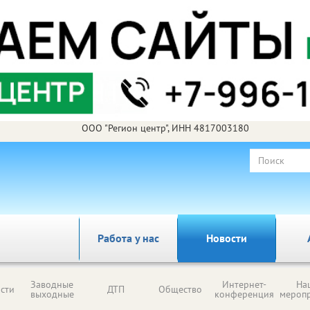
ООО "Регион центр", ИНН 4817003180
Работа у нас
Новости
Заводные
Интернет-
На
сти
ДТП
Общество
выходные
конференция
мероп