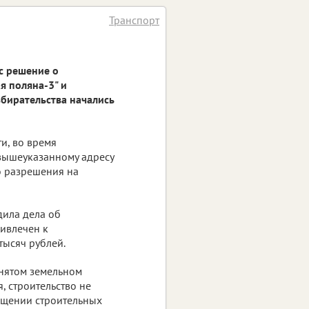
Транспорт
с решение о
я поляна-3" и
збирательства начались
и, во время
 вышеуказанному адресу
о разрешения на
дила дела об
ивлечен к
тысяч рублей.
анятом земельном
, строительство не
ращении строительных