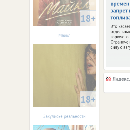
време
запрет 
18+
топлив
Это касае
отдельны
Майкл
горючего.
Ограничен
силу с авг
Яндекс
18+
Закулисье реальности