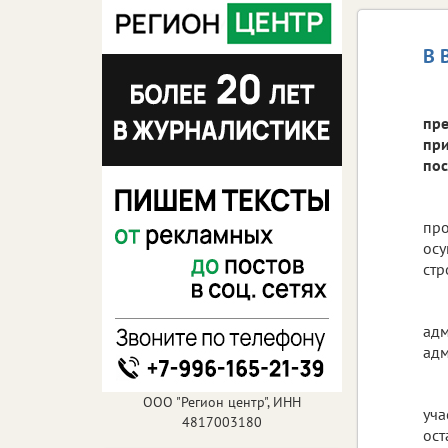
В 
пре
при
пос
про
осу
стр
адм
адм
ООО "Регион центр", ИНН
уча
4817003180
ост