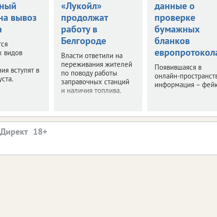
нный
«Лукойл»
данные о
на вывоз
продолжат
проверке
а
работу в
бумажных
Белгороде
бланков
тся
европротокол
х видов
Власти ответили на
переживания жителей
Появившаяся в
ия вступят в
по поводу работы
онлайн-пространст
уста.
заправочных станций
информация – фейк
и наличия топлива.
.Директ