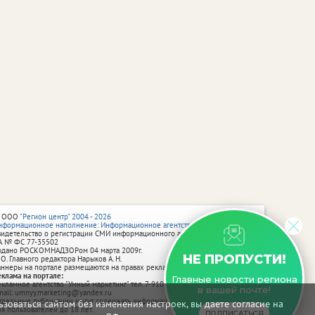
 ООО
"Регион центр" 2004 - 2026
нформационное наполнение: Информационное агентство vRossii.ru
видетельство о регистрации СМИ информационного агентства vRossii.ru
А № ФС 77‑35502
ыдано РОСКОМНАДЗОРом 04 марта 2009г.
НЕ ПРОПУСТИ!
 О. Главного редактора Нарыков А. Н.
аннеры на портале размещаются на правах рекламы.
еклама на портале:
Главные новости региона
екламное агентство "Умный маркетинг" тел. 7-910-267-70-40,
в вашей почте!
mail: umnyy.marketing@yandex.ru
тдельные публикации могут содержать информацию, не предназначенную
зоваться сайтом без изменения настроек, вы даете согласие на
ля пользователей до 18 лет.
ПОДПИСАТЬСЯ