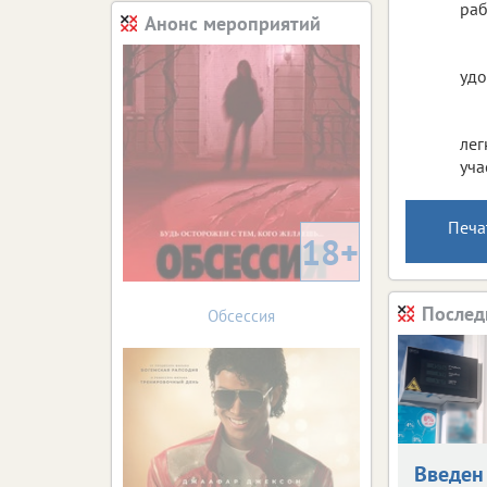
раб
Анонс мероприятий
удо
лег
уча
Печа
18+
Послед
Обсессия
Введен