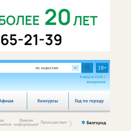
18+
по новостям
9 августа 2026 г.
воскресенье
Афиша
Конкурсы
Гид по городу
Новости
ши
Важная
Происшествия
Здоровье
Белгород
Ку
компаний (на
риятия
информация!
правах
рекламы)