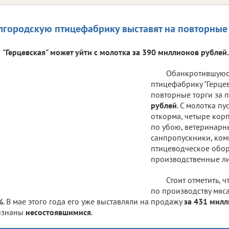
лгородскую птицефабрику выставят на повторные
"Герцевская" может уйти с молотка за 390 миллионов рублей.
Обанкротившуюс
птицефабрику "Герцев
повторные торги за 
рублей
. С молотка пу
откорма, четыре кор
по убою, ветеринарн
санпропускники, ком
птицеводческое обор
производственные л
Стоит отметить, 
по производству мяс
%
. В мае этого года его уже выставляли на продажу
за 431 мил
изнаны
несостоявшимися
.