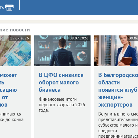
ть
ние новости
15.07.2026
08.07.2026
09.0
 может
В ЦФО снизился
В Белгородск
ть
оборот малого
области
сацию
бизнеса
появится клуб
 от
женщин-
Финансовые итоги
лов
экспортеров
первого квартала 2026
года.
ринимаются
Вступить в него см
ки до конца
представительниц
субъектов малого и
среднего
предпринимательст