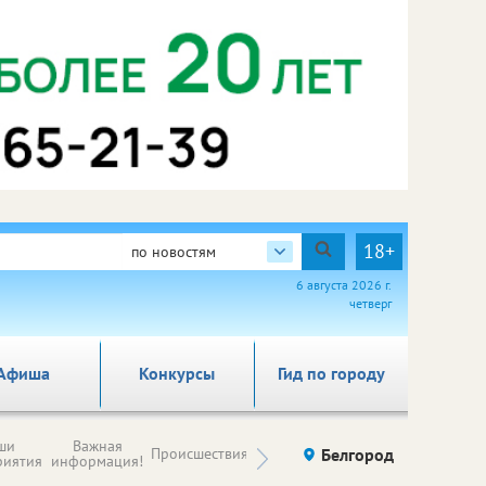
18+
по новостям
6 августа 2026 г.
четверг
Афиша
Конкурсы
Гид по городу
Новости
ши
Важная
Происшествия
Здоровье
Белгород
Ку
компаний (на
риятия
информация!
правах
рекламы)