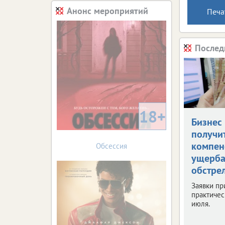
Анонс мероприятий
Печа
Послед
18+
Бизнес
получи
компен
Обсессия
ущерба
обстре
Заявки п
практичес
июля.