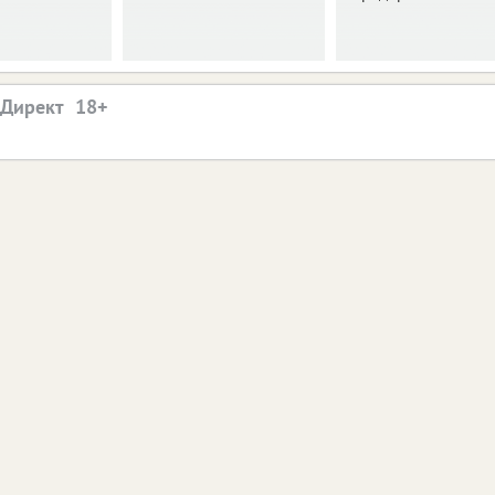
.Директ