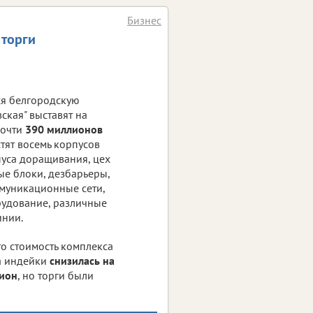
Бизнес
 торги
я белгородскую
ская" выставят на
почти
390 миллионов
стят восемь корпусов
пуса доращивания, цех
ые блоки, дезбарьеры,
муникационные сети,
удование, различные
инии.
что стоимость комплекса
а индейки
снизилась на
лион
, но торги были