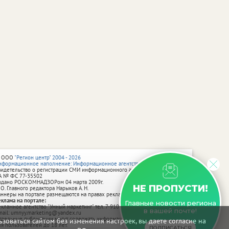
 ООО
"Регион центр" 2004 - 2026
нформационное наполнение: Информационное агентство vRossii.ru
видетельство о регистрации СМИ информационного агентства vRossii.ru
А № ФС 77‑35502
ыдано РОСКОМНАДЗОРом 04 марта 2009г.
НЕ ПРОПУСТИ!
 О. Главного редактора Нарыков А. Н.
аннеры на портале размещаются на правах рекламы.
еклама на портале:
Главные новости региона
екламное агентство "Умный маркетинг" тел. 7-910-267-70-40,
в вашей почте!
mail: umnyy.marketing@yandex.ru
тдельные публикации могут содержать информацию, не предназначенную
зоваться сайтом без изменения настроек, вы даете согласие на
ля пользователей до 18 лет.
ПОДПИСАТЬСЯ