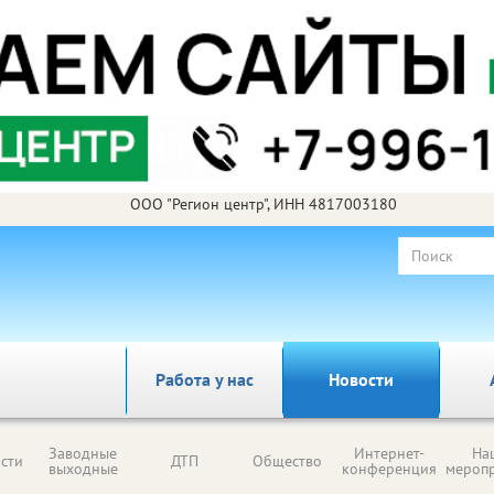
ООО "Регион центр", ИНН 4817003180
Работа у нас
Новости
Заводные
Интернет-
На
сти
ДТП
Общество
выходные
конференция
мероп