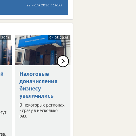
22 июля 2016 г. 16:33
6.2026
04.03.2026
15.01.2026
ой
Налоговые
В ЦФО растет
доначисления
число
бизнесу
предпринимателей
увеличились
Выяснили, в каких
регионах большего
В некоторых регионах
всего ИП.
- сразу в несколько
огут
раз.
ы
ва.