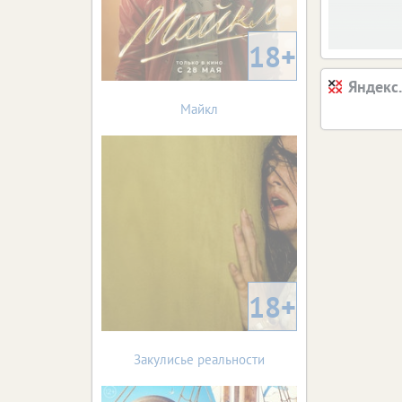
18+
Яндекс
Майкл
18+
Закулисье реальности