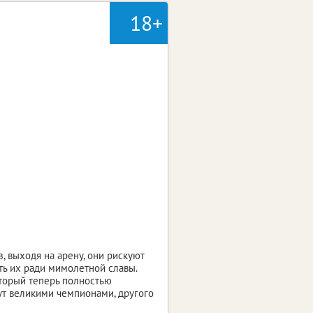
18+
 выходя на арену, они рискуют
ать их ради мимолетной славы.
оторый теперь полностью
ут великими чемпионами, другого