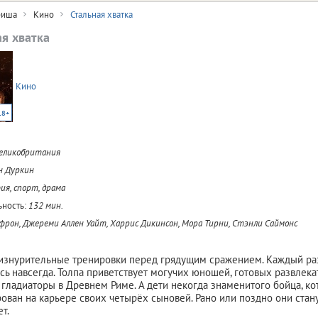
иша
Кино
Стальная хватка
ая хватка
Кино
18+
Великобритания
н Дуркин
ия, спорт, драма
ность:
132 мин.
фрон, Джереми Аллен Уайт, Харрис Дикинсон, Мора Тирни, Стэнли Саймонс
изнурительные тренировки перед грядущим сражением. Каждый раз,
есь навсегда. Толпа приветствует могучих юношей, готовых развлек
 гладиаторы в Древнем Риме. А дети некогда знаменитого бойца, к
ован на карьере своих четырёх сыновей. Рано или поздно они стан
ет.