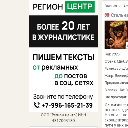
Главная
Аф
Стальн
Год:
2023
Страна:
США, 
Режиссер:
Шо
Жанр:
Биограф
Продолжитель
В ролях:
Зак Э
Где проходит:
Их жизнь — 
остаться зд
Но они — не
ООО "Регион центр", ИНН
сконцентрир
4817003180
пути у них н