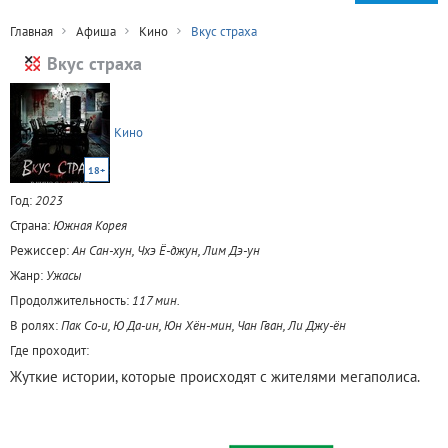
Главная
Афиша
Кино
Вкус страха
Вкус страха
Кино
18+
Год:
2023
Страна:
Южная Корея
Режиссер:
Ан Сан-хун, Чхэ Ё-джун, Лим Дэ-ун
Жанр:
Ужасы
Продолжительность:
117 мин.
В ролях:
Пак Со-и, Ю Да-ин, Юн Хён-мин, Чан Гван, Ли Джу-ён
Где проходит:
Жуткие истории, которые происходят с жителями мегаполиса.