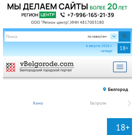
ООО "Регион центр", ИНН 4817003180
по новостям
6 августа 2026 г.
18+
четверг
Toggle
navigat
Белгород
Кино
Гастроли
18+