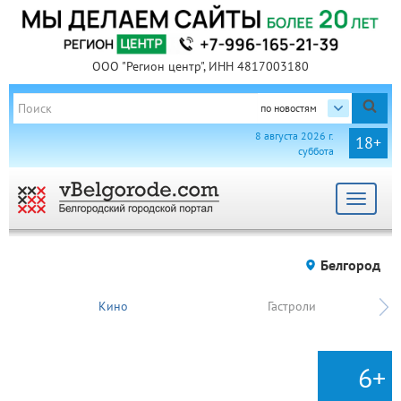
ООО "Регион центр", ИНН 4817003180
по новостям
8 августа 2026 г.
18+
суббота
Toggle
navigat
Белгород
Кино
Гастроли
6+