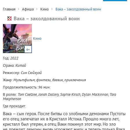
Главная
Афиша
Кино
Вака – заколдованный воин
Вака – заколдованный воин
Кино
6+
Год:
2022
Страна:
Китай
Режиссер:
Син Сюйхуэй
Жанр:
Мультфильм, фэнтези, боевик, приключения
Продолжительность:
96 мин.
В ролях:
Tom Coetzee, Jonah Dollery, Sophie Kirsch, Dylan Mackinnon, Tara
Macpherson
Где проходит:
Вака — сын героя. После битвы со злобными демонами Пустоты
его отец запечатал их в Кристалл Истока. Прошло много лет,
кристалл был утерян, а отец Ваки покинул этот мир. Но зло
не дремлет, демоны вновь угрожают миру, и теперь только Вака