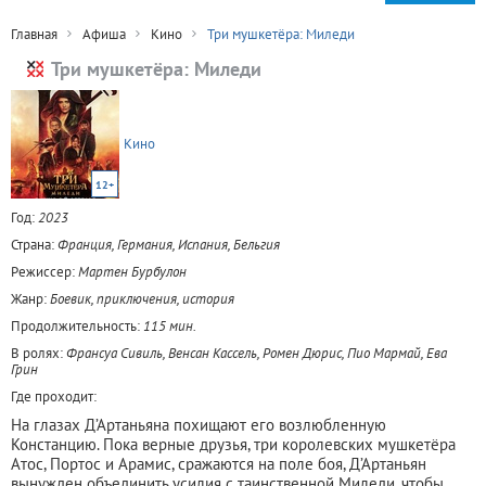
Главная
Афиша
Кино
Три мушкетёра: Миледи
Три мушкетёра: Миледи
Кино
12+
Год:
2023
Страна:
Франция, Германия, Испания, Бельгия
Режиссер:
Мартен Бурбулон
Жанр:
Боевик, приключения, история
Продолжительность:
115 мин.
В ролях:
Франсуа Сивиль, Венсан Кассель, Ромен Дюрис, Пио Мармай, Ева
Грин
Где проходит:
На глазах Д’Артаньяна похищают его возлюбленную
Констанцию. Пока верные друзья, три королевских мушкетёра
Атос, Портос и Арамис, сражаются на поле боя, Д’Артаньян
вынужден объединить усилия с таинственной Миледи, чтобы