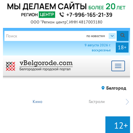
ООО "Регион центр", ИНН 4817003180
по новостям
9 августа 2026 г.
18+
воскресенье
Toggle
navigat
Белгород
Кино
Гастроли
12+