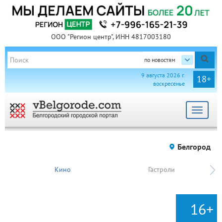
ООО "Регион центр", ИНН 4817003180
по новостям
9 августа 2026 г.
18+
воскресенье
Toggle
navigat
Белгород
Кино
Гастроли
16+