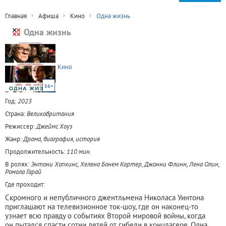
Главная
Афиша
Кино
Одна жизнь
Одна жизнь
Кино
16+
Год:
2023
Страна:
Великобритания
Режиссер:
Джеймс Хоуз
Жанр:
Драма, биография, история
Продолжительность:
110 мин.
В ролях:
Энтони Хопкинс, Хелена Бонем Картер, Джонни Флинн, Лена Олин,
Ромола Гарай
Где проходит:
Скромного и непубличного джентльмена Николаса Уинтона
приглашают на телевизионное ток-шоу, где он наконец-то
узнает всю правду о событиях Второй мировой войны, когда
он пытался спасти сотни детей от гибели в концлагере. Одна