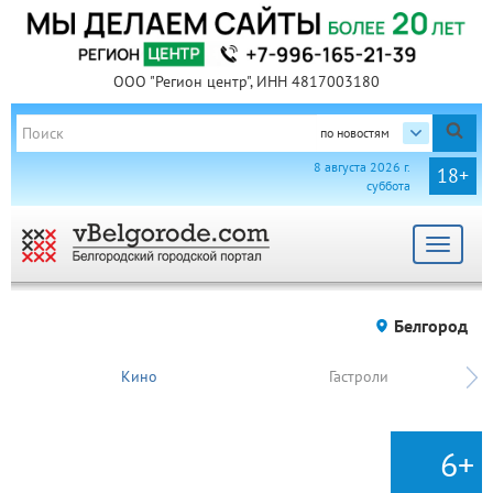
ООО "Регион центр", ИНН 4817003180
по новостям
8 августа 2026 г.
18+
суббота
Toggle
navigat
Белгород
Кино
Гастроли
6+