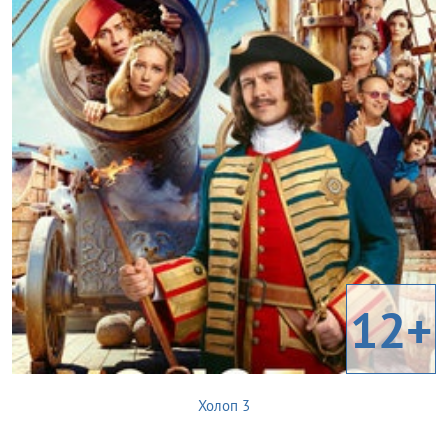
12+
Холоп 3