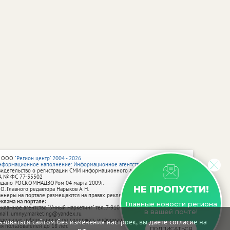
 ООО
"Регион центр" 2004 - 2026
нформационное наполнение: Информационное агентство vRossii.ru
видетельство о регистрации СМИ информационного агентства vRossii.ru
А № ФС 77‑35502
ыдано РОСКОМНАДЗОРом 04 марта 2009г.
НЕ ПРОПУСТИ!
 О. Главного редактора Нарыков А. Н.
аннеры на портале размещаются на правах рекламы.
еклама на портале:
Главные новости региона
екламное агентство "Умный маркетинг" тел. 7-910-267-70-40,
в вашей почте!
mail: umnyy.marketing@yandex.ru
тдельные публикации могут содержать информацию, не предназначенную
зоваться сайтом без изменения настроек, вы даете согласие на
ля пользователей до 18 лет.
ПОДПИСАТЬСЯ