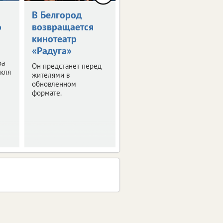
В Белгород
Белгородка
о
возвращается
завоевала Гран-
кинотеатр
при и шесть
«Радуга»
первых мест на
фестивале в
ра
Он предстанет перед
акля
Китае
жителями в
обновленном
В правительстве
формате.
региона рассказали об
успехах ученицы
центра образования №
6 Белгорода Софья
Гладких.