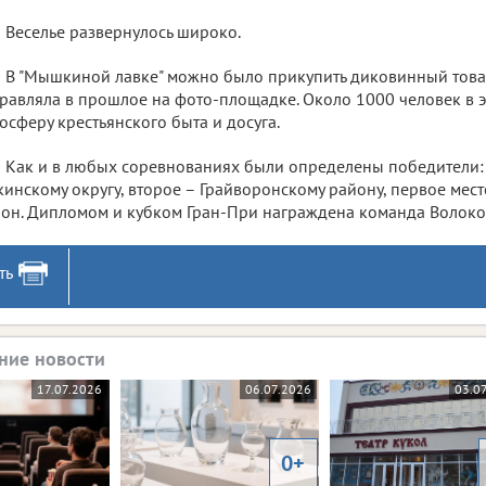
Веселье развернулось широко.
В "Мышкиной лавке" можно было прикупить диковинный товар
равляла в прошлое на фото-площадке. Около 1000 человек в эт
осферу крестьянского быта и досуга.
Как и в любых соревнованиях были определены победители: т
кинскому округу, второе – Грайворонскому району, первое мес
он. Дипломом и кубком Гран-При награждена команда Волоко
ть
ние новости
17.07.2026
06.07.2026
03.0
0+