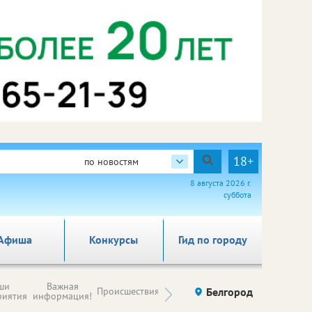
18+
по новостям
8 августа 2026 г.
суббота
Афиша
Конкурсы
Гид по городу
Новости
ши
Важная
Происшествия
Здоровье
Белгород
Ку
компаний (на
риятия
информация!
правах
рекламы)