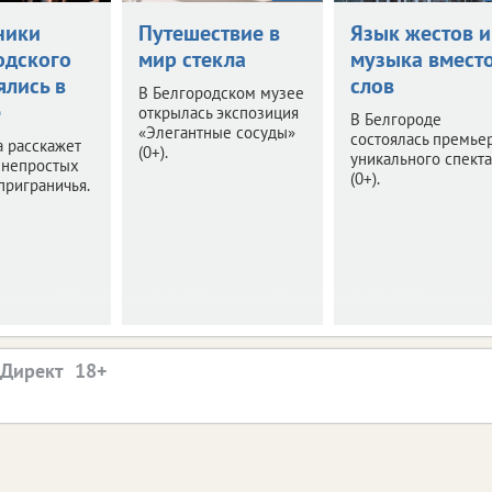
ники
Путешествие в
Язык жестов и
одского
мир стекла
музыка вмест
ялись в
слов
В Белгородском музее
е
открылась экспозиция
В Белгороде
«Элегантные сосуды»
состоялась премье
 расскажет
(0+).
уникального спект
 непростых
(0+).
приграничья.
.Директ