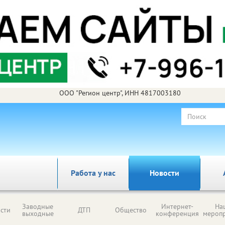
ООО "Регион центр", ИНН 4817003180
Работа у нас
Новости
Заводные
Интернет-
На
сти
ДТП
Общество
выходные
конференция
мероп