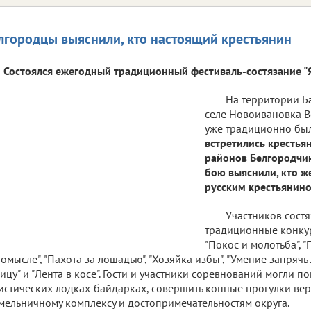
лгородцы выяснили, кто настоящий крестьянин
Состоялся ежегодный традиционный фестиваль-состязание "Я
На территории Б
селе Новоивановка 
уже традиционно был
встретились крестья
районов Белгородчи
бою выяснили, кто ж
русским крестьянино
Участников сост
традиционные конкур
"Покос и молотьба", 
омысле", "Пахота за лошадью", "Хозяйка избы", "Умение запрячь 
ицу" и "Лента в косе". Гости и участники соревнований могли по
истических лодках-байдарках, совершить конные прогулки ве
мельничному комплексу и достопримечательностям округа.