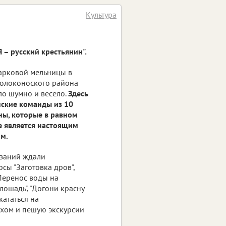
Культура
 – русский крестьянин".
арковой мельницы в
Волоконоского района
о шумно и весело.
Здесь
нские команды из 10
ны, которые в равном
е является настоящим
м.
язаний ждали
сы "Заготовка дров",
"Перенос воды на
лошадь", "Догони красну
кататься на
рхом и пешую экскурсии