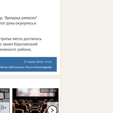
, "Ярмарка ремесел"
от день окунулись в
ретье место досталось
то занял Корочанский
новского района.
27 июля 2016 г. 9:14
Автор публикации Ольга Александрова
7.2026
08.05.2026
29.10.2025
0+
0+