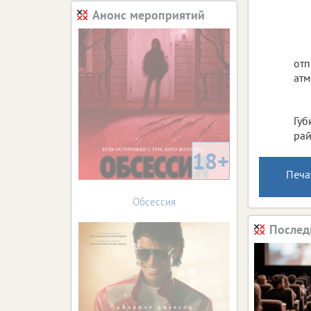
Анонс мероприятий
отп
атм
Губ
рай
18+
Печа
Обсессия
Послед