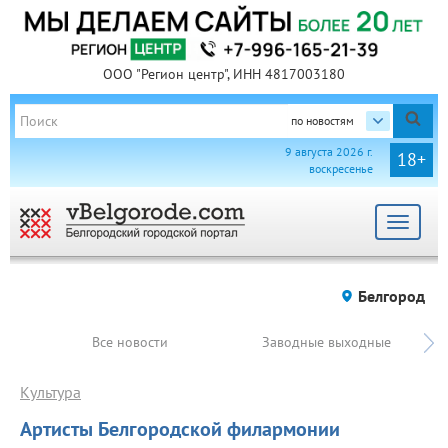
ООО "Регион центр", ИНН 4817003180
по новостям
9 августа 2026 г.
18+
воскресенье
Toggle
navigat
Белгород
Все новости
Заводные выходные
Культура
Артисты Белгородской филармонии