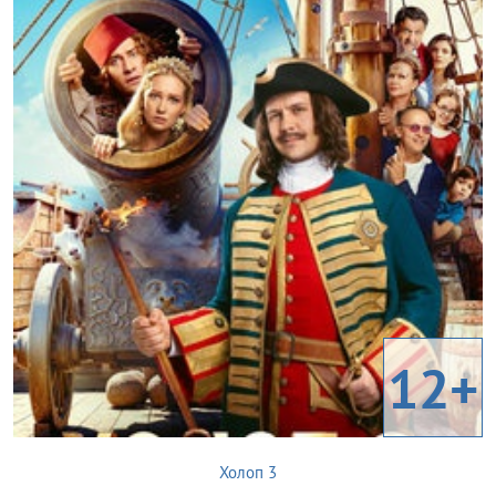
12+
Холоп 3