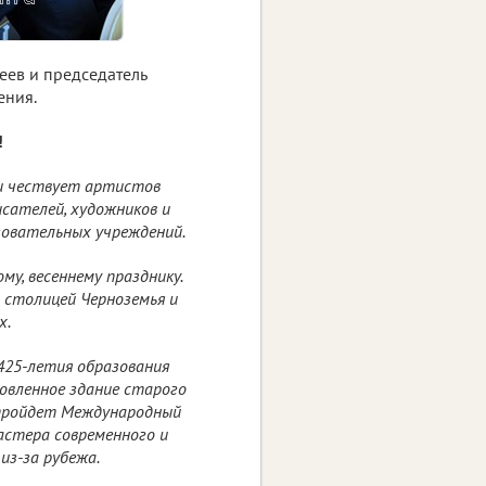
еев и председатель
ения.
!
и чествует артистов
сателей, художников и
зовательных учреждений.
му, весеннему празднику.
столицей Черноземья и
х.
425-летия образования
овленное здание старого
 пройдет Международный
астера современного и
из-за рубежа.