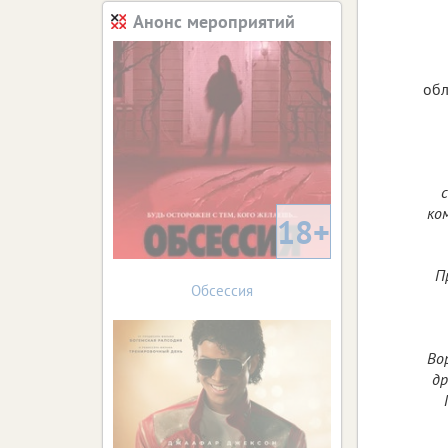
Анонс мероприятий
обл
ко
18+
П
Обсессия
Во
др