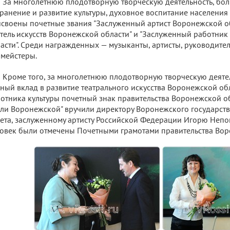
За многолетнюю плодотворную творческую деятельность, бо
ранение и развитие культуры, духовное воспитание населения
своены почетные звания "Заслуженный артист Воронежской об
тель искусств Воронежской области" и "Заслуженный работни
асти". Среди награжденных — музыканты, артисты, руководител
мейстеры.
Кроме того, за многолетнюю плодотворную творческую деяте
ный вклад в развитие театрального искусства Воронежской обл
отника культуры почетный знак правительства Воронежской об
ли Воронежской" вручили директору Воронежского государств
ета, заслуженному артисту Российской Федерации Игорю Непо
овек были отмечены Почетными грамотами правительства Вор