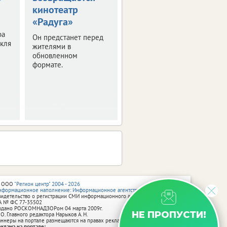
кинотеатр
при и шесть
«Радуга»
первых мест на
фестивале в
ра
Он предстанет перед
акля
Китае
жителями в
обновленном
В правительстве
формате.
региона рассказали об
успехах ученицы
центра образования №
6 Белгорода Софья
Гладких.
 ООО
"Регион центр" 2004 - 2026
нформационное наполнение: Информационное агентство vRossii.ru
видетельство о регистрации СМИ информационного агентства vRossii.ru
А № ФС 77‑35502
ыдано РОСКОМНАДЗОРом 04 марта 2009г.
НЕ ПРОПУСТИ!
 О. Главного редактора Нарыков А. Н.
аннеры на портале размещаются на правах рекламы.
еклама на портале: