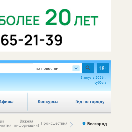
18+
по новостям
8 августа 2026 г.
суббота
Афиша
Конкурсы
Гид по городу
Новости
ши
Важная
Происшествия
Здоровье
Белгород
Ку
компаний (на
риятия
информация!
правах
рекламы)