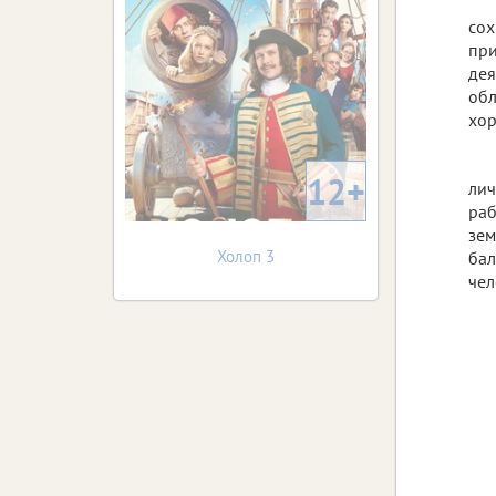
сох
при
дея
обл
хор
12+
лич
раб
зем
Холоп 3
бал
чел