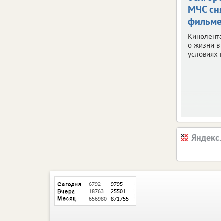
МЧС сн
фильм
Кинолента
о жизни в
условиях 
Яндекс