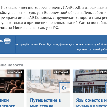
Как стало известно корреспонденту ИА vRossii.ru из официал
жбы управления культуры Воронежской области, День работник
тре драмы имени А.В.Кольцова, сотрудникам которого глава ре
рудные знаки о присвоении почетных званий. Самых достойны
мотами Министерства культуры РФ.
ть
Автор публикации Юлия Гадилова, фото предоставлено пресс-службой У
административной рабо
ние новости
17.07.2026
06.07.2026
03.0
0+
ники
Путешествие в
Язык жестов и
одского
мир стекла
музыка вмест