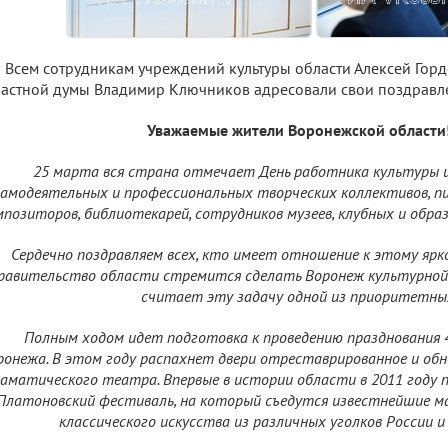
Всем сотрудникам учреждений культуры области Алексей Горд
астной думы Владимир Ключников адресовали свои поздравл
Уважаемые жители Воронежской области
25 марта вся страна отмечает День работника культуры 
самодеятельных и профессиональных творческих коллективов, пи
мпозиторов, библиотекарей, сотрудников музеев, клубных и обра
Сердечно поздравляем всех, кто имеет отношение к этому ярко
равительство области стремится сделать Воронеж культурной 
считает эту задачу одной из приоритетны
Полным ходом идет подготовка к проведению празднования 
ронежа. В этом году распахнет двери отреставрированное и обн
аматического театра. Впервые в истории области в 2011 году
Платоновский фестиваль, на который съедутся известнейшие м
классического искусства из различных уголков России и 