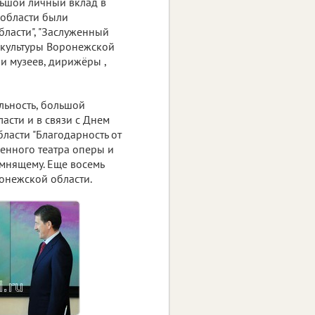
льшой личный вклад в
 области были
ласти", "Заслуженный
к культуры Воронежской
и музеев, дирижёры ,
льность, большой
асти и в связи с Днем
ласти "Благодарность от
енного театра оперы и
мнящему. Еще восемь
онежской области.