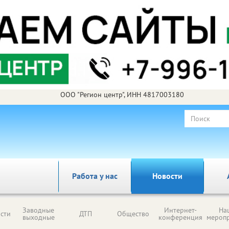
ООО "Регион центр", ИНН 4817003180
Работа у нас
Новости
Заводные
Интернет-
На
сти
ДТП
Общество
выходные
конференция
мероп