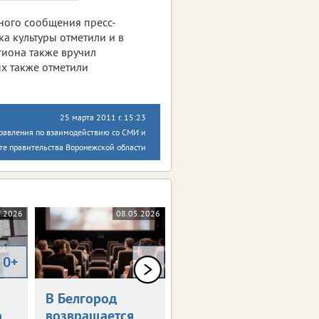
ьного сообщения пресс-
а культуры отметили и в
гиона также вручил
х также отметили
25 марта 2011 г. 15:23
правления по взаимодействию со СМИ и
те правительства Воронежской области
7.2026
08.05.2026
29.10.2025
0+
0+
В Белгород
Белгородка
о
возвращается
завоевала Гран-