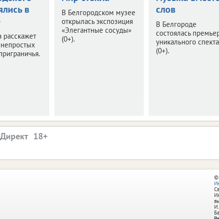
ялись в
слов
В Белгородском музее
е
открылась экспозиция
В Белгороде
«Элегантные сосуды»
состоялась премье
 расскажет
(0+).
уникального спект
 непростых
(0+).
приграничья.
.Директ
©
И
С
И
в
И.
Б
Р