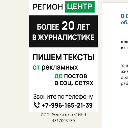
В 
об
про
из 
"оч
жиз
обл
раб
ООО "Регион центр", ИНН
4817003180