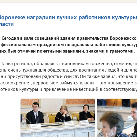
Воронеже наградили лучших работников культуры 
ласти
Сегодня в зале совещаний здания правительства Воронежско
фессиональным праздником поздравляли работников культур
них был отмечен почетными званиями, знаками и грамотами.
Глава региона, обращаясь к виновникам торжества, отметил, ч
ень-очень нужная для общества, для воспитания людей и для т
ни присутствовали радость и смысл". Он также заявил, что как
асти окрепнет, первое, чем займутся власти — это повышение 
отников культуры и привлечение инвестиций в соответствующу