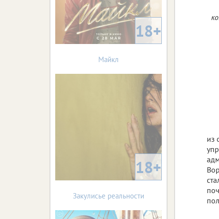
ко
18+
Майкл
из 
упр
адм
18+
Вор
ста
поч
Закулисье реальности
пол