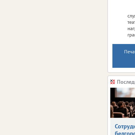
слу
теа
наг
гра
Печа
Послед
Сотруд
белгор