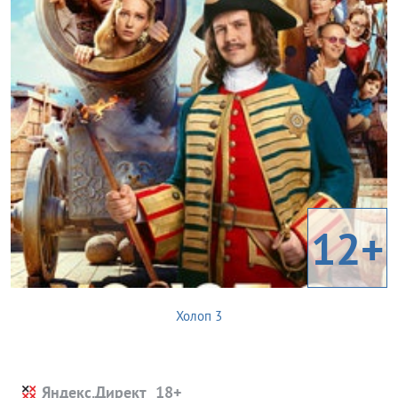
12+
Холоп 3
Яндекс.Директ