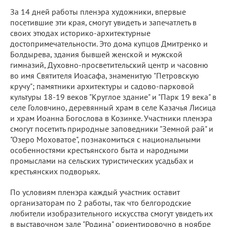
За 14 дней работы пленэра художники, впервые
посетившие эти края, смогут увидеть и запечатлеть в
своих этюдах историко-архитектурные
достопримечательности. Это дома купцов Дмитренко и
Болдырева, здания бывшей женской и мужской
гимназий, Духовно-просветительский центр и часовню
во имя Святителя Иоасафа, знаменитую "Петровскую
кручу"; памятники архитектуры и садово-парковой
культуры 18-19 веков "Круглое здание" и "Парк 19 века" в
селе Головчино, деревянный храм в селе Казачья Лисица
и храм Иоанна Богослова в Козинке. Участники пленэра
смогут посетить природные заповедники "Земной рай" и
"Озеро Моховатое", познакомиться с национальными
особенностями крестьянского быта и народными
промыслами на сельских туристических усадьбах и
крестьянских подворьях.
По условиям пленэра каждый участник оставит
организаторам по 2 работы, так что белгородские
любители изобразительного искусства смогут увидеть их
в выставочном зале "Родина" ориентировочно в ноябре