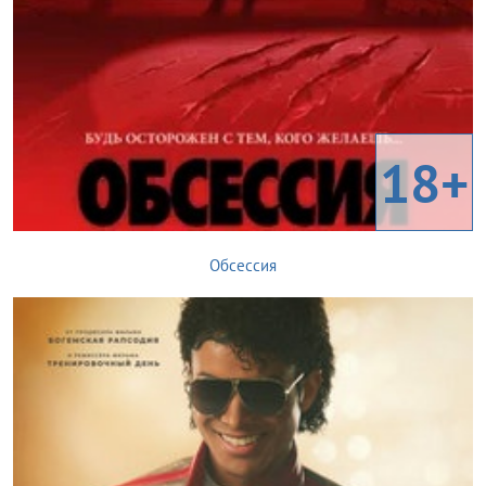
18+
Обсессия