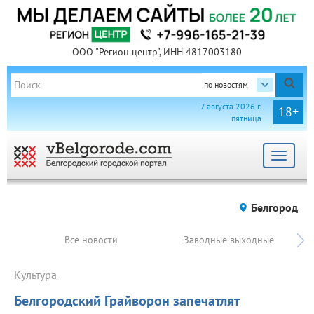
ООО "Регион центр", ИНН 4817003180
по новостям
7 августа 2026 г.
18+
пятница
Toggle
navigat
Белгород
Все новости
Заводные выходные
Культура
Белгородский Грайворон запечатлят