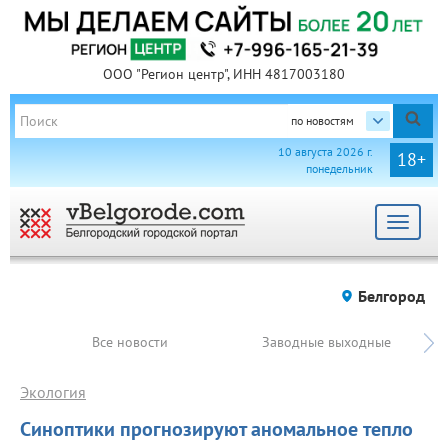
ООО "Регион центр", ИНН 4817003180
по новостям
10 августа 2026 г.
18+
понедельник
Toggle
navigat
Белгород
Все новости
Заводные выходные
Экология
Синоптики прогнозируют аномальное тепло