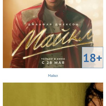
18+
Майкл