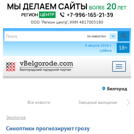
ООО "Регион центр", ИНН 4817003180
по новостям
8 августа 2026 г.
18+
суббота
Toggle
navigat
Белгород
Все новости
Заводные выходные
Экология
Синоптики прогнозируют грозу