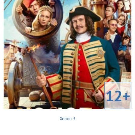
12+
Холоп 3