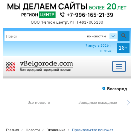
ООО "Регион центр", ИНН 4817003180
по новостям
7 августа 2026 г.
18+
пятница
Toggle
navigat
Белгород
Все новости
Заводные выходные
Главная
Новости
Экономика
Правительство поможет