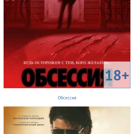
18+
Обсессия