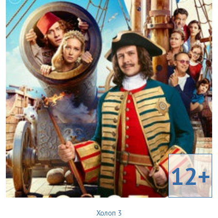
12+
Холоп 3