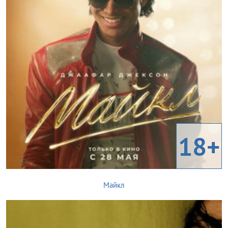
18+
Майкл