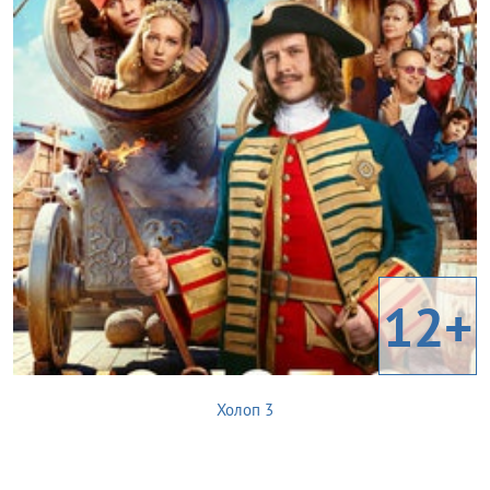
12+
Холоп 3