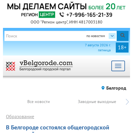
ООО "Регион центр", ИНН 4817003180
по новостям
7 августа 2026 г.
18+
пятница
Toggle
navigat
Белгород
Все новости
Заводные выходные
Образование
В Белгороде состоялся общегородской