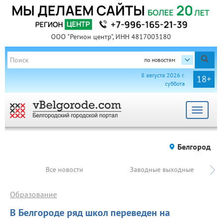
ООО "Регион центр", ИНН 4817003180
по новостям
8 августа 2026 г.
18+
суббота
Toggle
navigat
Белгород
Все новости
Заводные выходные
Образование
В Белгороде ряд школ переведен на