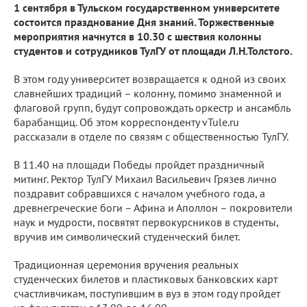
1 сентября в Тульском государственном университете
состоится празднование Дня знаний. Торжественные
мероприятия начнутся в 10.30 с шествия колонны
студентов и сотрудников ТулГУ от площади Л.Н.Толстого.
В этом году университет возвращается к одной из своих
славнейших традиций – колонну, помимо знаменной и
флаговой групп, будут сопровождать оркестр и ансамбль
барабанщиц. Об этом корреспонденту vTule.ru
рассказали в отделе по связям с общественностью ТулГУ.
В 11.40 на площади Победы пройдет праздничный
митинг. Ректор ТулГУ Михаил Васильевич Грязев лично
поздравит собравшихся с началом учебного года, а
древнегреческие боги – Афина и Аполлон – покровители
наук и мудрости, посвятят первокурсников в студенты,
вручив им символический студенческий билет.
Традиционная церемония вручения реальных
студенческих билетов и пластиковых банковских карт
счастливчикам, поступившим в вуз в этом году пройдет