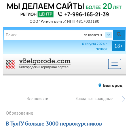
ООО "Регион центр", ИНН 4817003180
по новостям
6 августа 2026 г.
18+
четверг
Toggle
navigat
Белгород
Все новости
Заводные выходные
Образование
В ТулГУ больше 3000 первокурсников