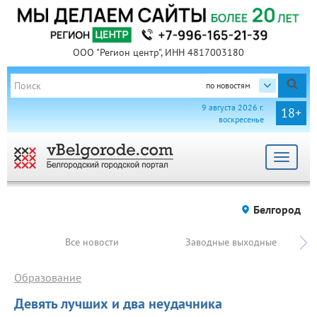
ООО "Регион центр", ИНН 4817003180
по новостям
9 августа 2026 г.
18+
воскресенье
Toggle
navigat
Белгород
Все новости
Заводные выходные
Образование
Девять лучших и два неудачника