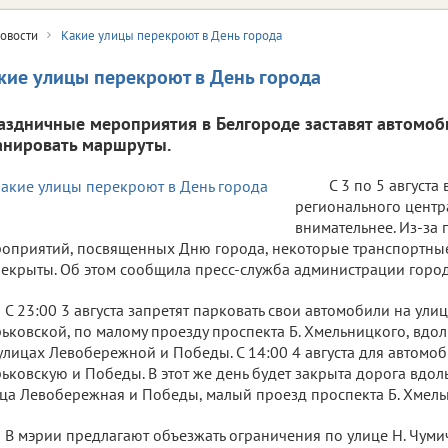
овости
Какие улицы перекроют в День города
кие улицы перекроют в День города
аздничные мероприятия в Белгороде заставят автомоб
анировать маршруты.
С 3 по 5 августа
регионального центра
внимательнее. Из-за
оприятий, посвященных Дню города, некоторые транспортные
екрыты. Об этом сообщила пресс-служба администрации город
С 23:00 3 августа запретят парковать свои автомобили на ули
ьковской, по малому проезду проспекта Б. Хмельницкого, вдо
улицах Левобережной и Победы. С 14:00 4 августа для автом
ьковскую и Победы. В этот же день будет закрыта дорога вдол
ца Левобережная и Победы, малый проезд проспекта Б. Хмель
В мэрии предлагают объезжать ограничения по улице Н. Чумичов