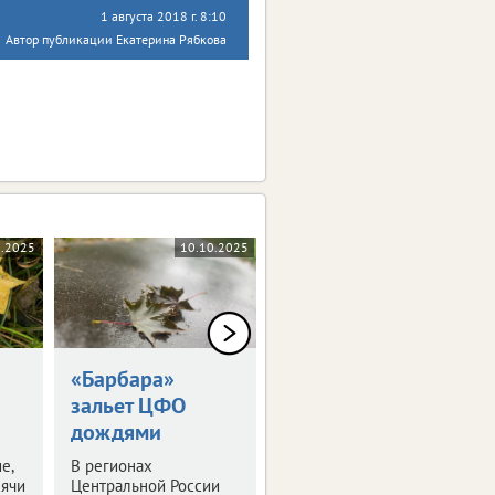
1 августа 2018 г. 8:10
Автор публикации Екатерина Рябкова
1.2025
10.10.2025
06.10.2025
«Барбара»
Пособия для
зальет ЦФО
семей с детьми
дождями
проиндексируют
е,
В регионах
Подробности – в
сячи
Центральной России
нашем материале.