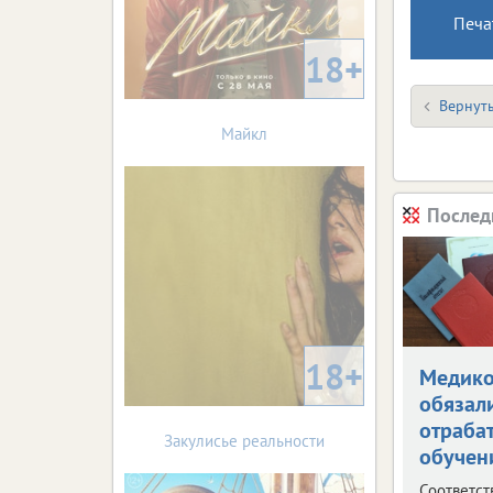
Печа
18+
Вернуть
Майкл
Послед
18+
Медик
обязал
отраба
Закулисье реальности
обучен
Соответс