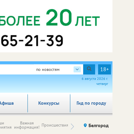
18+
по новостям
6 августа 2026 г.
четверг
Афиша
Конкурсы
Гид по городу
Новости
ши
Важная
Происшествия
Здоровье
Белгород
Ку
компаний (на
риятия
информация!
правах
рекламы)