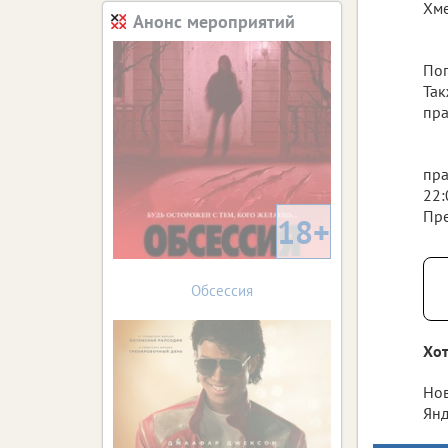
Хме
Анонс мероприятий
Поп
Так
пра
пра
22:
Пре
18+
Обсессия
Хот
Нов
Янд