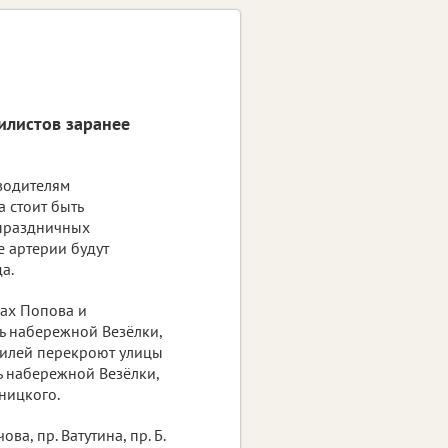
илистов заранее
 водителям
 стоит быть
 праздничных
 артерии будут
а.
цах Попова и
ль набережной Везёлки,
обилей перекроют улицы
ь набережной Везёлки,
ницкого.
а, пр. Ватутина, пр. Б.