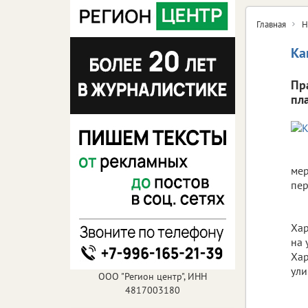
Главная
Н
Ка
Пр
пл
мер
пер
Хар
на 
Хар
ули
ООО "Регион центр", ИНН
4817003180