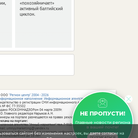
ии,
«похозяйничает»
активный балтийский
циклон.
 ООО
"Регион центр" 2004 - 2026
нформационное наполнение: Информационное агентство vRossii.ru
видетельство о регистрации СМИ информационного агентства vRossii.ru
А № ФС 77‑35502
ыдано РОСКОМНАДЗОРом 04 марта 2009г.
НЕ ПРОПУСТИ!
 О. Главного редактора Нарыков А. Н.
аннеры на портале размещаются на правах рекламы.
еклама на портале:
Главные новости региона
екламное агентство "Умный маркетинг" тел. 7-910-267-70-40,
в вашей почте!
mail: umnyy.marketing@yandex.ru
тдельные публикации могут содержать информацию, не предназначенную
зоваться сайтом без изменения настроек, вы даете согласие на
ля пользователей до 18 лет.
ПОДПИСАТЬСЯ