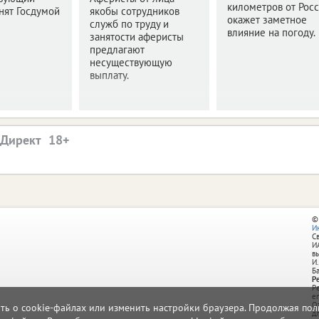
километров от Росс
нят Госдумой
якобы сотрудников
окажет заметное
служб по труду и
влияние на погоду.
занятости аферисты
предлагают
несуществующую
выплату.
.Директ
©
И
С
И
в
И.
Б
Р
Р
e
О
ать о cookie-файлах или изменить настройки браузера. Продолжая поль
д