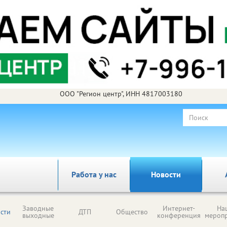
ООО "Регион центр", ИНН 4817003180
Работа у нас
Новости
Заводные
Интернет-
На
сти
ДТП
Общество
выходные
конференция
мероп