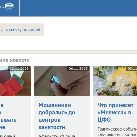
ть
ся к списку новостей
ние новости
12.11.2025
06.11.2025
05.1
ов
Мошенники
Что принесет
и
добрались до
«Мелисса» в
тывать
центров
ЦФО
ие
занятости
Трагическое событи
случившееся за ты
твующий
Аферисты от лица