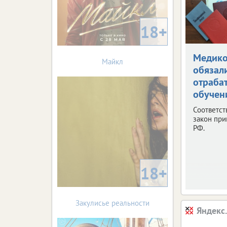
18+
Медик
Майкл
обязал
отраба
обучен
Соответс
закон при
РФ.
18+
Закулисье реальности
Яндекс