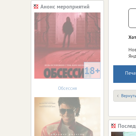
Анонс мероприятий
Хот
Нов
Янд
18+
Печа
Обсессия
Вернуть
Послед