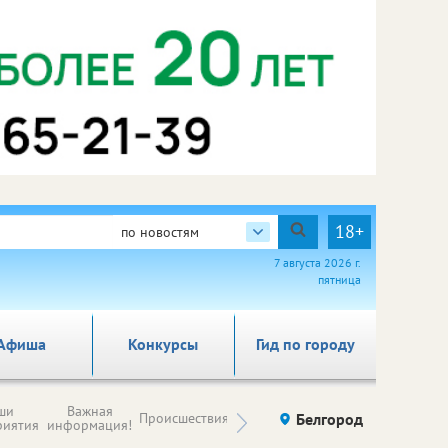
18+
по новостям
7 августа 2026 г.
пятница
Афиша
Конкурсы
Гид по городу
Новости
ши
Важная
Происшествия
Здоровье
Белгород
Ку
компаний (на
риятия
информация!
правах
рекламы)