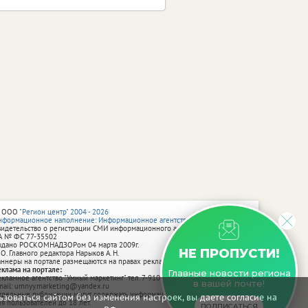
 ООО
"Регион центр" 2004 - 2026
нформационное наполнение: Информационное агентство vRossii.ru
видетельство о регистрации СМИ информационного агентства vRossii.ru
А № ФС 77‑35502
ыдано РОСКОМНАДЗОРом 04 марта 2009г.
НЕ ПРОПУСТИ!
 О. Главного редактора Нарыков А. Н.
аннеры на портале размещаются на правах рекламы.
еклама на портале:
Главные новости региона
екламное агентство "Умный маркетинг" тел. 7-910-267-70-40,
в вашей почте!
mail: umnyy.marketing@yandex.ru
тдельные публикации могут содержать информацию, не предназначенную
зоваться сайтом без изменения настроек, вы даете согласие на
ля пользователей до 18 лет.
ПОДПИСАТЬСЯ