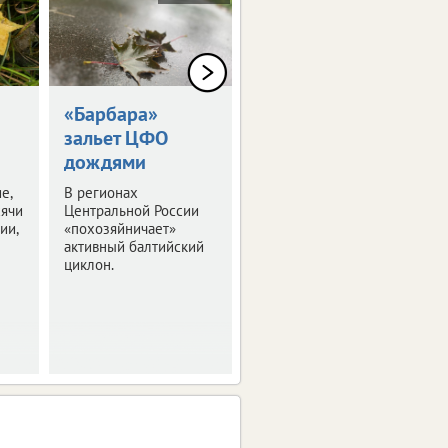
«Барбара»
Пособия для
зальет ЦФО
семей с детьми
дождями
проиндексируют
е,
В регионах
Подробности – в
сячи
Центральной России
нашем материале.
ии,
«похозяйничает»
активный балтийский
циклон.