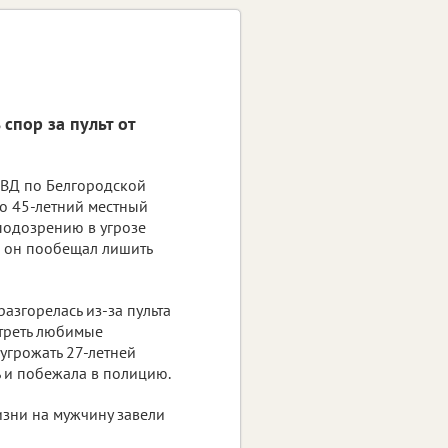
спор за пульт от
ВД по Белгородской
то 45-летний местный
подозрению в угрозе
ю он пообещал лишить
азгорелась из-за пульта
отреть любимые
угрожать 27-летней
сь и побежала в полицию.
изни на мужчину завели