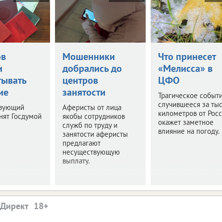
ов
Мошенники
Что принесет
и
добрались до
«Мелисса» в
тывать
центров
ЦФО
ие
занятости
Трагическое событи
случившееся за ты
твующий
Аферисты от лица
километров от Росс
нят Госдумой
якобы сотрудников
окажет заметное
служб по труду и
влияние на погоду.
занятости аферисты
предлагают
несуществующую
выплату.
.Директ