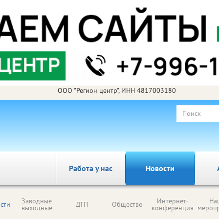
ООО "Регион центр", ИНН 4817003180
Работа у нас
Новости
Заводные
Интернет-
На
сти
ДТП
Общество
выходные
конференция
мероп