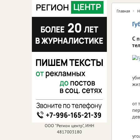
Главная
Н
Гу
С 
те
уби
жиз
от 
пер
дев
ООО "Регион центр", ИНН
4817003180
уго