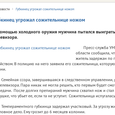
овости
Губкинец угрожал сожительнице ножом
бкинец угрожал сожительнице ножом
помощью холодного оружия мужчина пытался выиграть 
левизора.
Пресс-служба УМ
области сообщила, ч
житель задержан по 
йством. В полицию на него заявила его сожительница, котору
ни.
Семейная ссора, завершившаяся в следственном управлении, р
телевизора. Пара никак не могла решить, кто первым будет см
едачи. После долгих препираний мужчина схватил нож и стал 
ушке, что убьет ее, если та не уступит. Сожительница испугала
Темпераментного губкинца задержал участковый. За угрозу ж
ловное дело. Ему грозит до 6 месяцев колонии.