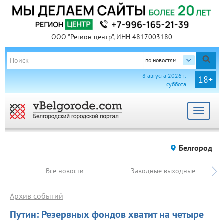
ООО "Регион центр", ИНН 4817003180
по новостям
8 августа 2026 г.
18+
суббота
Toggle
navigat
Белгород
Все новости
Заводные выходные
Архив событий
Путин: Резервных фондов хватит на четыре