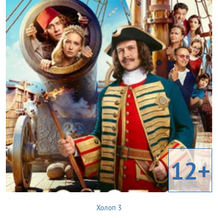
12+
Холоп 3