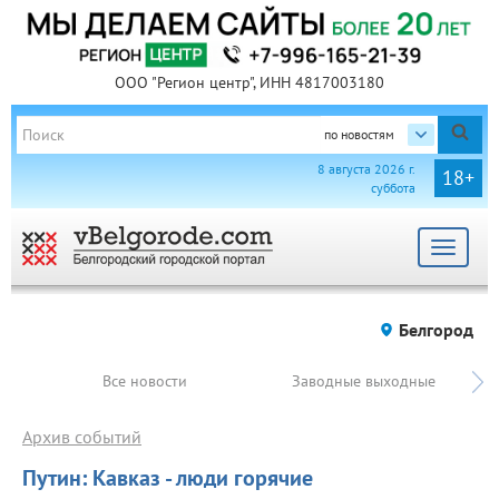
ООО "Регион центр", ИНН 4817003180
по новостям
8 августа 2026 г.
18+
суббота
Toggle
navigat
Белгород
Все новости
Заводные выходные
Архив событий
Путин: Кавказ - люди горячие