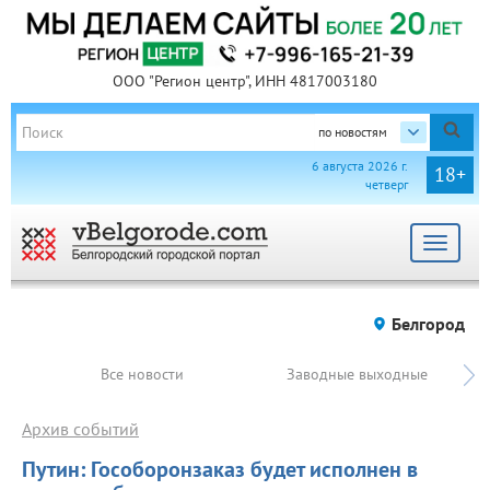
ООО "Регион центр", ИНН 4817003180
по новостям
6 августа 2026 г.
18+
четверг
Toggle
navigat
Белгород
Все новости
Заводные выходные
Архив событий
Путин: Гособоронзаказ будет исполнен в