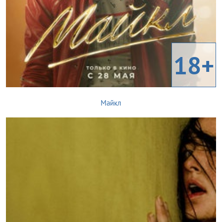
18+
Майкл