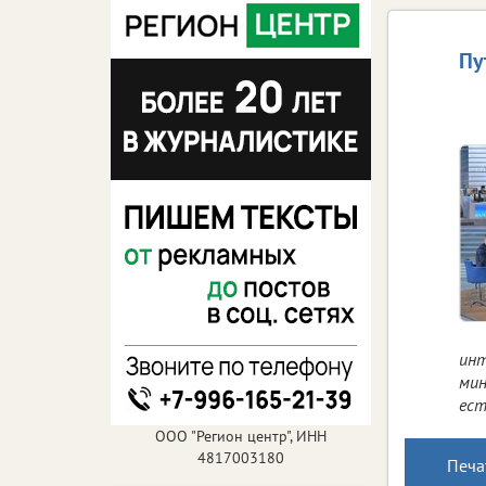
Пу
инт
мин
ест
ООО "Регион центр", ИНН
4817003180
Печа