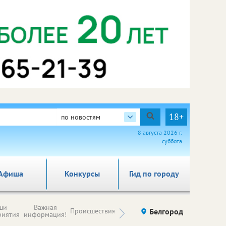
18+
по новостям
8 августа 2026 г.
суббота
Афиша
Конкурсы
Гид по городу
Новости
ши
Важная
Происшествия
Здоровье
Белгород
Ку
компаний (на
риятия
информация!
правах
рекламы)