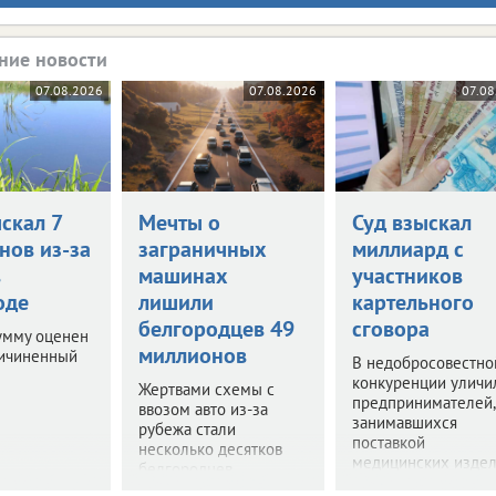
ние новости
07.08.2026
07.08.2026
07.08
скал 7
Мечты о
Суд взыскал
нов из-за
заграничных
миллиард с
в
машинах
участников
оде
лишили
картельного
белгородцев 49
сговора
умму оценен
миллионов
ричиненный
В недобросовестно
конкуренции уличи
Жертвами схемы с
предпринимателей,
ввозом авто из-за
занимавшихся
рубежа стали
поставкой
несколько десятков
медицинских издел
белгородцев.