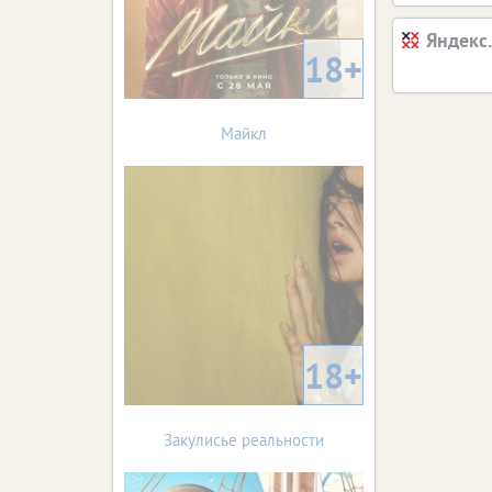
Яндекс
18+
Майкл
18+
Закулисье реальности