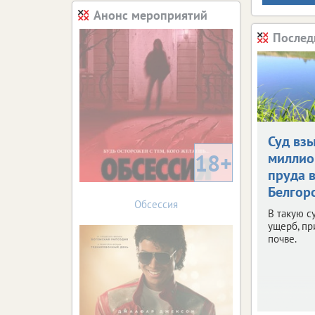
Анонс мероприятий
Послед
Суд взы
18+
миллио
пруда 
Белгор
Обсессия
В такую с
ущерб, п
почве.