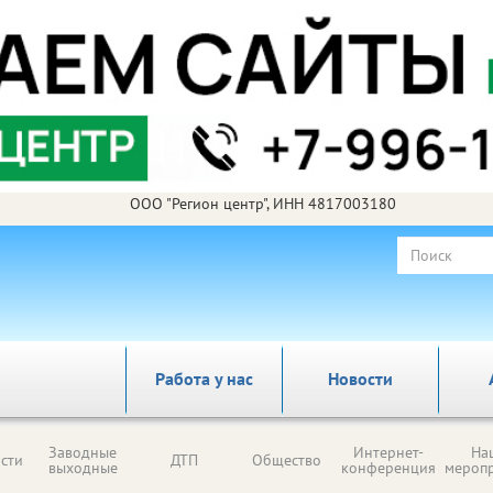
ООО "Регион центр", ИНН 4817003180
Работа у нас
Новости
Заводные
Интернет-
На
сти
ДТП
Общество
выходные
конференция
мероп