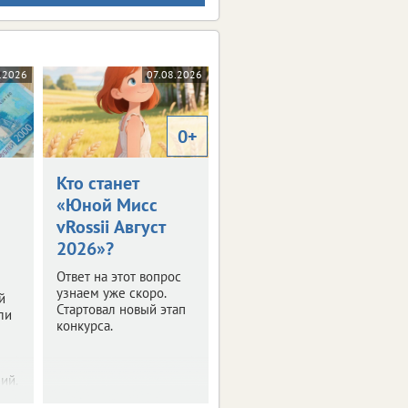
.2026
07.08.2026
0+
Кто станет
«Юной Мисс
vRossii Август
2026»?
Ответ на этот вопрос
узнаем уже скоро.
й
Стартовал новый этап
ли
конкурса.
ий.