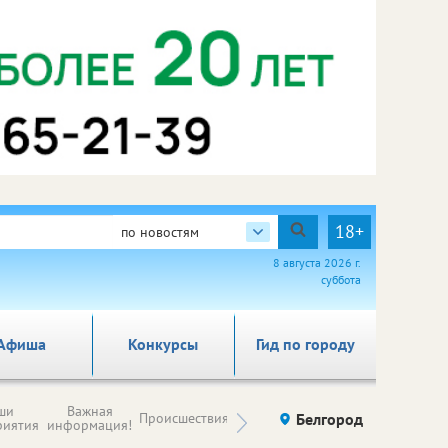
18+
по новостям
8 августа 2026 г.
суббота
Афиша
Конкурсы
Гид по городу
Новости
ши
Важная
Происшествия
Здоровье
Белгород
Ку
компаний (на
риятия
информация!
правах
рекламы)