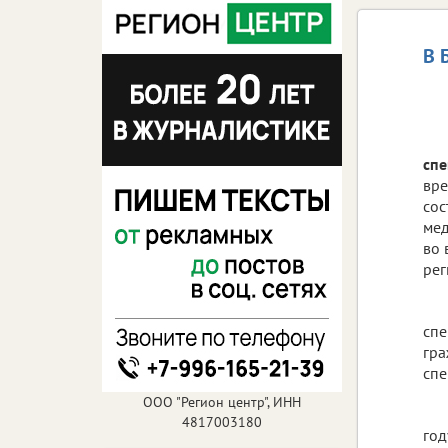
В 
спе
вре
сос
мед
во 
рег
спе
гра
спе
ООО "Регион центр", ИНН
4817003180
год