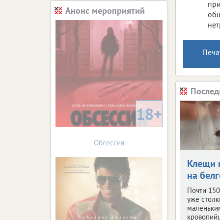
при
Анонс мероприятий
общ
нет
Печа
Послед
18+
Обсессия
Клещи 
на бел
Почти 150
уже столк
маленьки
кровопий