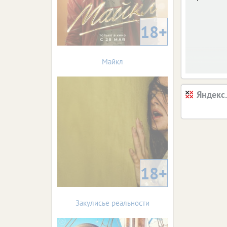
18+
Майкл
Яндекс
18+
Закулисье реальности