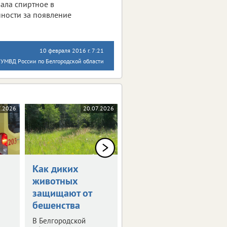
вала спиртное в
нности за появление
10 февраля 2016 г. 7:21
 УМВД России по Белгородской области
7.2026
20.07.2026
20.07.2026
Как диких
Благодаря ЭКО в
животных
Белгородской
защищают от
родилось 69
бешенства
детей
В Белгородской
Статистика за