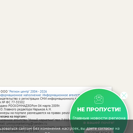
 ООО
"Регион центр" 2004 - 2026
нформационное наполнение: Информационное агентство vRossii.ru
видетельство о регистрации СМИ информационного агентства vRossii.ru
А № ФС 77‑35502
ыдано РОСКОМНАДЗОРом 04 марта 2009г.
НЕ ПРОПУСТИ!
 О. Главного редактора Нарыков А. Н.
аннеры на портале размещаются на правах рекламы.
еклама на портале:
Главные новости региона
екламное агентство "Умный маркетинг" тел. 7-910-267-70-40,
в вашей почте!
mail: umnyy.marketing@yandex.ru
тдельные публикации могут содержать информацию, не предназначенную
зоваться сайтом без изменения настроек, вы даете согласие на
ля пользователей до 18 лет.
ПОДПИСАТЬСЯ