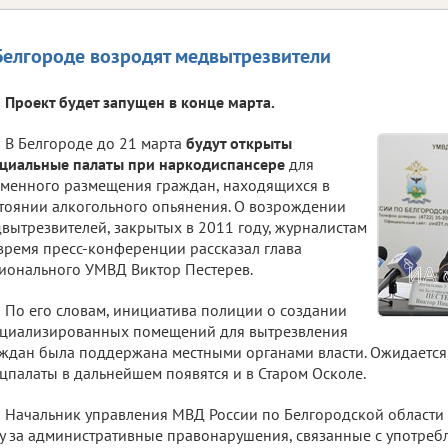
Белгороде возродят медвытрезвители
Проект будет запущен в конце марта.
В Белгороде до 21 марта
будут открыты
циальные палаты при наркодиспансере
для
менного размещения граждан, находящихся в
тоянии алкогольного опьянения. О возрождении
вытрезвителей, закрытых в 2011 году, журналистам
время пресс-конференции рассказал глава
ионального УМВД Виктор Пестерев.
По его словам, инициатива полиции о создании
циализированных помещений для вытрезвления
ждан была поддержана местными органами власти. Ожидается
цпалаты в дальнейшем появятся и в Старом Осколе.
Начальник управления МВД России по Белгородской области 
у за административные правонарушения, связанные с употреб