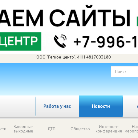
ООО "Регион центр", ИНН 4817003180
Работа у нас
Новости
Заводные
Интернет-
На
сти
ДТП
Общество
выходные
конференция
мероп