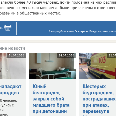
влекли более 70 тысяч человек, почти половина из них распи
ественных местах, оставшиеся - были привлечены к ответстве
резвыми в общественных местах.
ть
Автор публикации Екатерина Владимирова, фото
ние новости
31.07.2026
24.07.2026
22.0
нападают
Юный
Шестерых
городцев
белгородец
бедгородцев,
закрыл собой
пострадавших
0 человек
младшего брата
при атаках,
нулись с
ми
при детонации
перевезут в
цами.