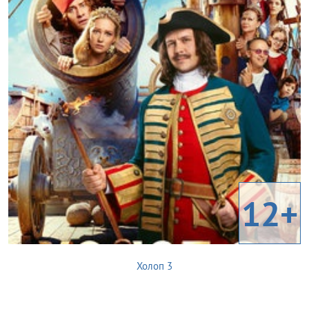
12+
Холоп 3