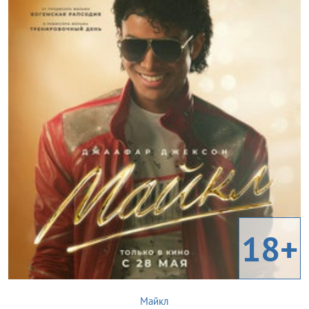
18+
Майкл