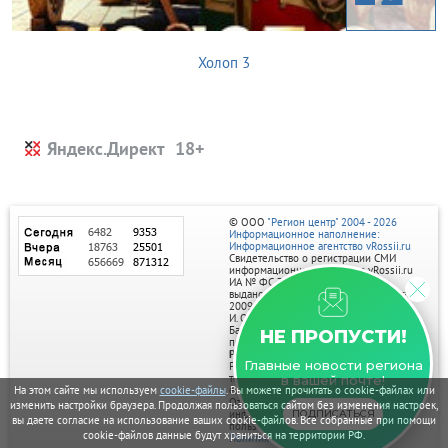
Холоп 3
Яндекс.Директ
© ООО
"Регион центр" 2004 - 2026
Информационное наполнение:
Информационное агентство vRossii.ru
Свидетельство о регистрации СМИ
информационного агентства vRossii.ru
ИА № ФС 77‑35502
выдано РОСКОМНАДЗОРом 04 марта
2009г.
И. О. Главного редактора Нарыков А. Н.
Баннеры на портале размещаются на
НЕ ПРОПУСТИ!
правах рекламы.
Реклама на портале:
Главные новости региона
Рекламное агентство "Умный маркетинг"
тел. 7-910-267-70-40,
в вашей почте!
email: umnyy.marketing@yandex.ru
На этом сайте мы используем
cookie-файлы
. Вы можете прочитать о cookie-файлах или
Отдельные публикации могут содержать
изменить настройки браузера. Продолжая пользоваться сайтом без изменения настроек,
информацию, не предназначенную для
ПОДПИСАТЬСЯ
вы даете согласие на использование ваших cookie-файлов. Все собранные при помощи
пользователей до 18 лет.
cookie-файлов данные будут храниться на территории РФ.
Политика в отношении обработки