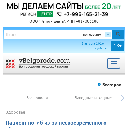
ООО "Регион центр", ИНН 4817003180
по новостям
8 августа 2026 г.
18+
суббота
Toggle
navigat
Белгород
Все новости
Заводные выходные
Здоровье
Пациент погиб из-за несвоевременного