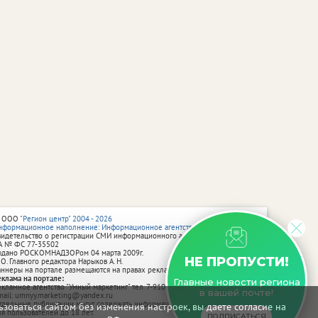
 ООО
"Регион центр" 2004 - 2026
нформационное наполнение: Информационное агентство vRossii.ru
видетельство о регистрации СМИ информационного агентства vRossii.ru
А № ФС 77‑35502
ыдано РОСКОМНАДЗОРом 04 марта 2009г.
НЕ ПРОПУСТИ!
 О. Главного редактора Нарыков А. Н.
аннеры на портале размещаются на правах рекламы.
еклама на портале:
Главные новости региона
екламное агентство "Умный маркетинг" тел. 7-910-267-70-40,
в вашей почте!
mail: umnyy.marketing@yandex.ru
тдельные публикации могут содержать информацию, не предназначенную
зоваться сайтом без изменения настроек, вы даете согласие на
ля пользователей до 18 лет.
ПОДПИСАТЬСЯ