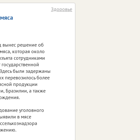
Здоровье
 мяса
д вынес решение об
мяса, которая около
изъята сотрудниками
т государственной
 Здесь были задержаны
рых перевозилось более
ясной продукции
и, Бразилии, а также
ождения.
дование уголовного
ыявили в мясе
ссельхознадзора
ожению.