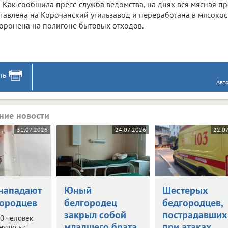
Как сообщила пресс-служба ведомства, на днях вся мясная п
тавлена на Корочанский утильзавод и переработана в мясокост
оронена на полигоне бытовых отходов.
ть
Авт
ние новости
31.07.2026
24.07.2026
22.0
нападают
Юный
Шестерых
городцев
белгородец
бедгородцев,
закрыл собой
пострадавших
0 человек
младшего брата
при атаках,
нулись с