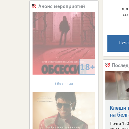
Анонс мероприятий
дос
зах
Печа
18+
Послед
Обсессия
Клещи 
на бел
Почти 150
уже столк