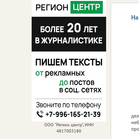
На
дел
неб
ООО "Регион центр", ИНН
про
4817003180