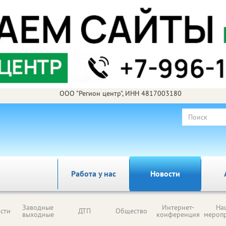
ООО "Регион центр", ИНН 4817003180
Работа у нас
Новости
Заводные
Интернет-
На
сти
ДТП
Общество
выходные
конференция
мероп