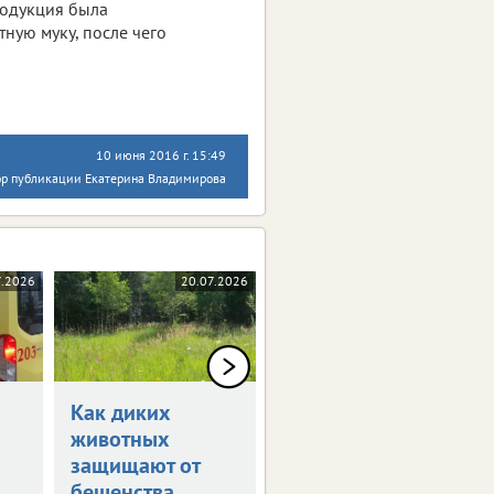
родукция была
ную муку, после чего
10 июня 2016 г. 15:49
ор публикации Екатерина Владимирова
7.2026
20.07.2026
20.07.2026
Как диких
Благодаря ЭКО в
животных
Белгородской
защищают от
родилось 69
бешенства
детей