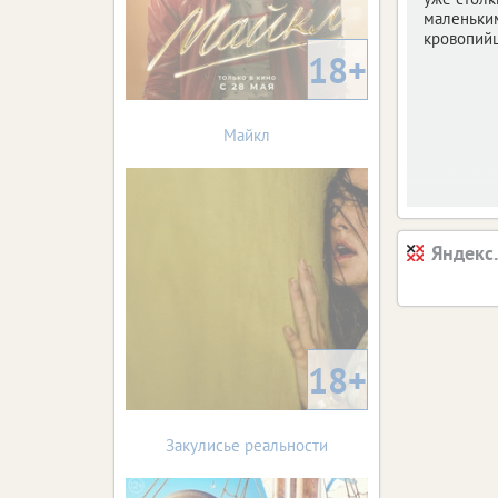
маленьки
кровопий
18+
Майкл
Яндекс
18+
Закулисье реальности