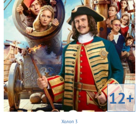
12+
Холоп 3