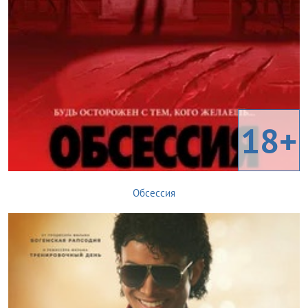
18+
Обсессия