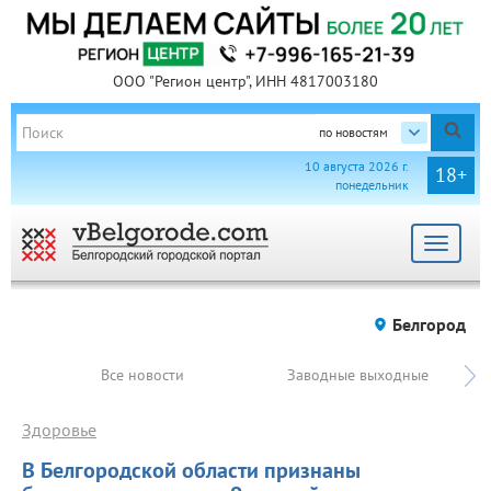
ООО "Регион центр", ИНН 4817003180
по новостям
10 августа 2026 г.
18+
понедельник
Toggle
navigat
Белгород
Все новости
Заводные выходные
Здоровье
В Белгородской области признаны