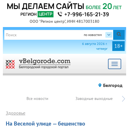
ООО "Регион центр", ИНН 4817003180
по новостям
6 августа 2026 г.
18+
четверг
Toggle
navigat
Белгород
Все новости
Заводные выходные
Здоровье
На Веселой улице — бешенство