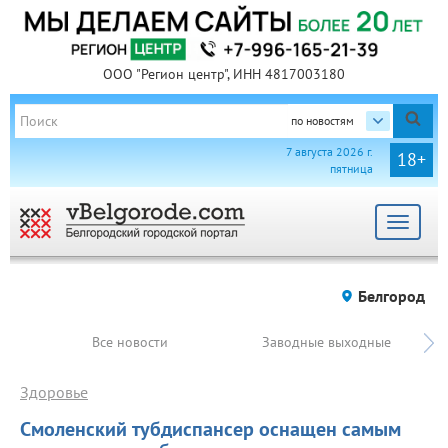
ООО "Регион центр", ИНН 4817003180
по новостям
7 августа 2026 г.
18+
пятница
Toggle
navigat
Белгород
Все новости
Заводные выходные
Здоровье
Смоленский тубдиспансер оснащен самым