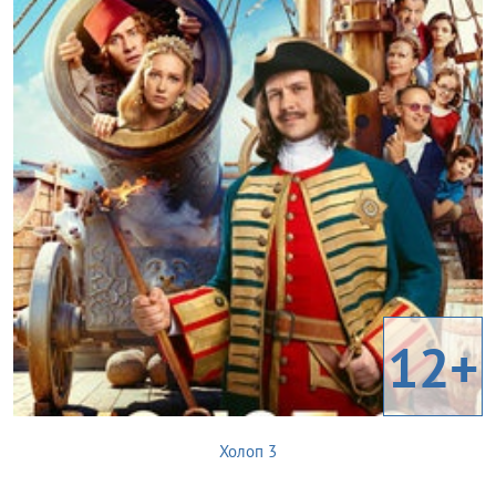
12+
Холоп 3