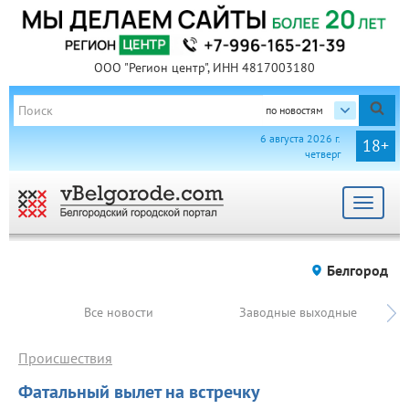
ООО "Регион центр", ИНН 4817003180
по новостям
6 августа 2026 г.
18+
четверг
Toggle
navigat
Белгород
Все новости
Заводные выходные
Происшествия
Фатальный вылет на встречку