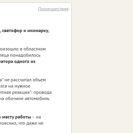
Происшествия
 светофор и иномарку,
роизошло в областном
глеца понадобилось
ратора одного из
а" не рассчитал объем
ился на нужное
епная реакция": провода
 на обочине автомобиль
о месту работы
– на
ояснил, что даже не