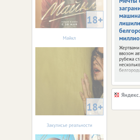
Мечты 
загран
машин
18+
лишил
белгор
миллио
Майкл
Жертвами
ввозом ав
рубежа ст
несколько
белгородц
Яндекс
18+
Закулисье реальности