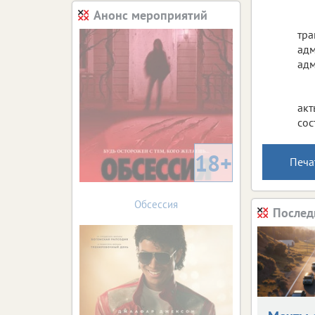
Анонс мероприятий
тра
адм
адм
акт
сос
18+
Печа
Обсессия
Послед