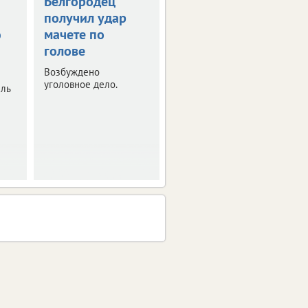
Белгородец
Белгородец
получил удар
купил
ю
мачете по
несуществующую
голове
машину за 2 млн
рублей
Возбуждено
уголовное дело.
ель
Полиция расследует
очередной случай
мошенничества.