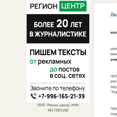
Ли
наз
цен
мен
оче
гру
рас
зац
"Ма
ООО "Регион центр", ИНН
тер
4817003180
под