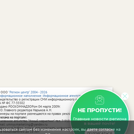
 ООО
"Регион центр" 2004 - 2026
нформационное наполнение: Информационное агентство vRossii.ru
видетельство о регистрации СМИ информационного агентства vRossii.ru
А № ФС 77‑35502
ыдано РОСКОМНАДЗОРом 04 марта 2009г.
НЕ ПРОПУСТИ!
 О. Главного редактора Нарыков А. Н.
аннеры на портале размещаются на правах рекламы.
еклама на портале:
Главные новости региона
екламное агентство "Умный маркетинг" тел. 7-910-267-70-40,
в вашей почте!
mail: umnyy.marketing@yandex.ru
тдельные публикации могут содержать информацию, не предназначенную
зоваться сайтом без изменения настроек, вы даете согласие на
ля пользователей до 18 лет.
ПОДПИСАТЬСЯ