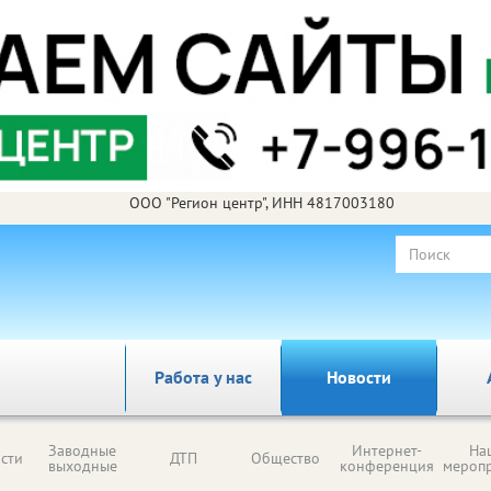
ООО "Регион центр", ИНН 4817003180
Работа у нас
Новости
Заводные
Интернет-
На
сти
ДТП
Общество
выходные
конференция
мероп