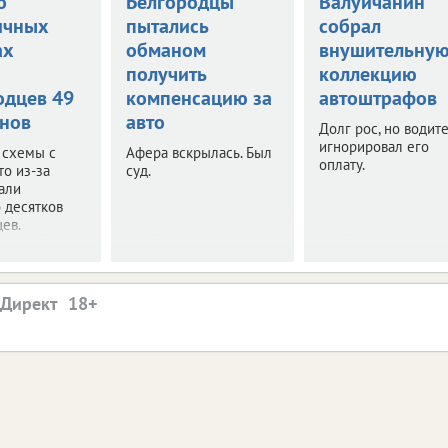
о
Белгородцы
Валуйчанин
ичных
пытались
собрал
ах
обманом
внушительну
и
получить
коллекцию
одцев 49
компенсацию за
автоштрафов
нов
авто
Долг рос, но водит
игнорировал его
 схемы с
Афера вскрылась. Был
оплату.
то из-за
суд.
али
 десятков
ев.
.Директ