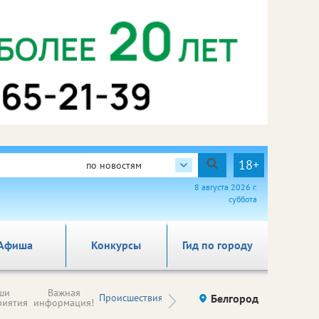
18+
по новостям
8 августа 2026 г.
суббота
Афиша
Конкурсы
Гид по городу
Новости
ши
Важная
Происшествия
Здоровье
Белгород
Ку
компаний (на
риятия
информация!
правах
рекламы)