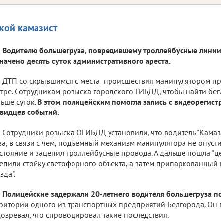
хой камазист
Водителю большегруза, повредившему троллейбусные линии,
начено десять суток административного ареста.
ДТП со скрывшимся с места происшествия манипулятором п
тре. Сотрудникам розыска городского ГИБДД, чтобы найти бе
ьше суток.
В этом полицейским помогла запись с видеорегист
видцев событий.
Сотрудники розыска ОГИБДД установили, что водитель "Камаз
за, в связи с чем, подъемный механизм манипулятора не опуст
стояние и зацепил троллейбусные провода. А дальше пошла "ц
епили стойку светофорного объекта, а затем припаркованный
зда".
Полицейские задержали 20-летнего водителя большегруза п
ритории одного из транспортных предприятий Белгорода. Он п
озревал, что спровоцировал такие последствия.